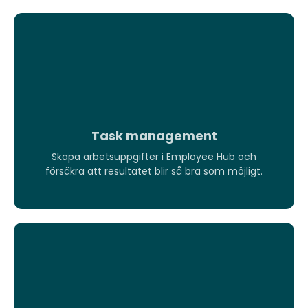
Task management
Skapa arbetsuppgifter i Employee Hub och
Skapa arbetsuppgifter i Employee Hub och
försäkra att resultatet blir så bra som möjligt.
försäkra att resultatet blir så bra som möjligt.