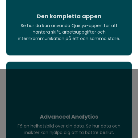
Den kompletta appen
Se hur du kan använda Quinyx-appen för att
hantera skift, arbetsuppgifter och
internkommunikation på ett och samma ställe.
Advanced Analytics
Få en helhetsbild över din data. Se hur data och
Få en helhetsbild över din data. Se hur data och
insikter kan hjälpa dig att ta bättre beslut.
insikter kan hjälpa dig att ta bättre beslut.