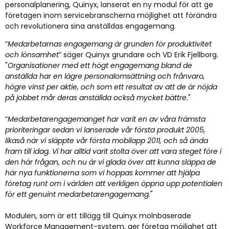
personalplanering, Quinyx, lanserat en ny modul för att ge
företagen inom servicebranscherna möjlighet att förändra
och revolutionera sina anställdas engagemang.
”
Medarbetarnas engagemang är grunden för produktivitet
och lönsamhet
” säger Quinyx grundare och VD Erik Fjellborg.
"
Organisationer med ett högt engagemang bland de
anställda har en lägre personalomsättning och frånvaro,
högre vinst per aktie, och som ett resultat av att de är nöjda
på jobbet mår deras anställda också mycket bättre.
"
”
Medarbetarengagemanget har varit en av våra främsta
prioriteringar sedan vi lanserade vår första produkt 2005,
likaså när vi släppte vår första mobilapp 2011, och så ända
fram till idag. Vi har alltid varit stolta över att vara steget före i
den här frågan, och nu är vi glada över att kunna släppa de
här nya funktionerna som vi hoppas kommer att hjälpa
företag runt om i världen att verkligen öppna upp potentialen
för ett genuint medarbetarengagemang.
"
Modulen, som är ett tillägg till Quinyx molnbaserade
Workforce Management-system, ger företag möjlighet att