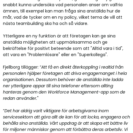
snabbt kunna undersöka vad personalen anser om valfria
ämnen, till exempel kan man fråga sina anställda hur de
mår, vad de tycker om en ny policy, vilket tema de vill att
nästa teambuilding ska ha och så vidare.
Ytterligare en ny funktion är att företagen kan ge sina
anställda möjligheten att uppmärksamma och ge
bekräftelse för positivt beteende som att "Alltid vara i tid",
att vara en "Problemlösare" eller en "Superkollega".
Fjellborg tillägger: ”
Att få en direkt återkoppling i realtid från
personalen hjälper företagen att driva engagemanget i hela
organisationen. Dessutom behöver de anställda inte ladda
ner ytterligare appar till sina telefoner eftersom allting
hanteras genom den Workforce Management-app som de
redan använder.
"
”
Det har aldrig varit viktigare för arbetsgivarna inom
servicesektorn att göra allt de kan för att locka, engagera och
behålla sina anställda. Vårt uppdrag är att skapa ett bättre liv
för miljoner människor genom att förbättra deras arbetsliv. Vi