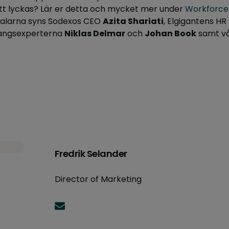
tt lyckas? Lär er detta och mycket mer under
Workforc
 talarna syns Sodexos CEO
Azita Shariati
, Elgigantens HR
angsexperterna
Niklas Delmar
och
Johan Book
samt vå
Fredrik Selander
Director of Marketing