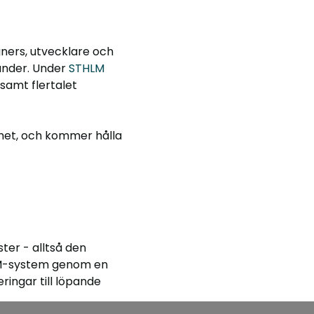
gners, utvecklare och
länder. Under
STHLM
samt flertalet
met, och kommer hålla
ter - alltså den
WFM-system genom en
ringar till löpande