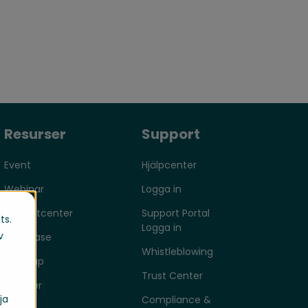
Resurser
Support
Event
Hjälpcenter
Webinar
Logga in
Produktcenter
Support Portal
ts.
Logga in
v
Kundcase
Whistleblowing
Kunskap
Trust Center
Nyheter
ja
Compliance &