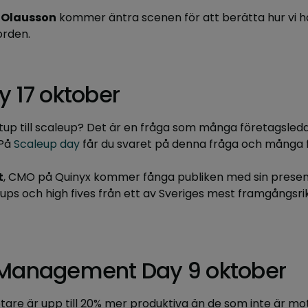
Olausson
kommer äntra scenen för att berätta hur vi ha
orden.
y 17 oktober
rtup till scaleup? Det är en fråga som många företagsle
 På
Scaleup day
får du svaret på denna fråga och många f
t
, CMO på Quinyx kommer fånga publiken med sin presen
ups och high fives från ett av Sveriges mest framgångsr
Management Day 9 oktober
e är upp till 20% mer produktiva än de som inte är mot