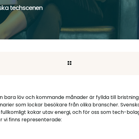
nska techscenen
n bara löv och kommande månader är fyllda till bristnin
arier som lockar besökare från olika branscher. Svensk
llkomligt kokar utav energi, och för oss som tech-bolag 
r vi finns representerade: