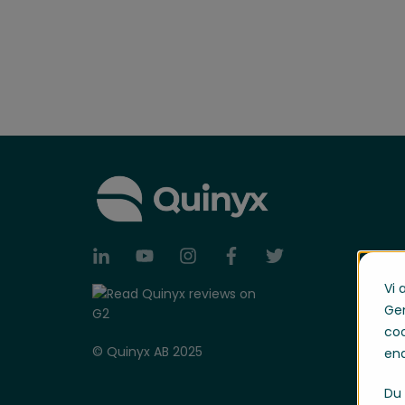
Vi 
Gen
coo
© Quinyx AB 2025
end
Du 