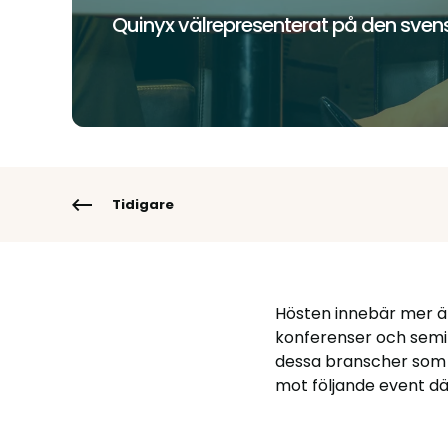
Quinyx välrepresenterat på den sve
Tidigare
Hösten innebär mer ä
konferenser och semin
dessa branscher som fu
mot följande event dä