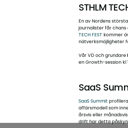
STHLM TECH
En av Nordens största
journalister får chan
TECH FEST
kommer äve
nätverksmöjligheter f
Vår VD och grundare
en Growth-session kl 
SaaS Summ
SaaS Summit
profiler
affärsmodell som inn
årsvis eller månadsvi
drift har detta påskyn