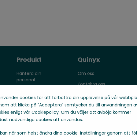
Produkt
Quinyx
Hantera din
Om oss
personal
Kontakta oss
Optimera din
Karriär
verksamhet
använder cookies för att förbättra din upplevelse på vår webbpla
om att klicka på "Acceptera" samtycker du till användningen a
Engagera dina
kies enligt vår Cookiepolicy. Om du väljer att avböja kommer
medarbetare
ast nödvändiga cookies att användas.
kan när som helst ändra dina cookie-inställningar genom att föl