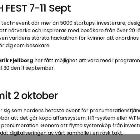
 FEST 7-11 Sept
 tech-event där mer än 5000 startups, investerare, desi
s att nätverka och inspireras med besökare från över 20 
n världens största hackathon för kvinnor att anordnas 
ör dig som besökare.
Erik Fjellborg
har fått möjlighet att vara med i program
11.30 den 11 september.
it 2 oktober
ar sig som nordens hetaste event för prenumerationstjäns
ebär att det går köpa affärssystem, HR-system eller 
s prenumeration. Genom att flytta systemköp från investe
dat digitaliseringen av vårt samhälle i en rask takt.