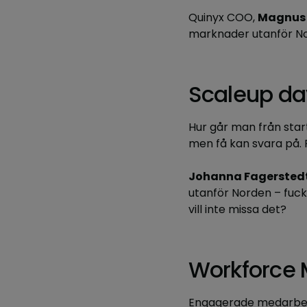
Quinyx COO,
Magnus 
marknader utanför N
Scaleup da
Hur går man från sta
men få kan svara på.
Johanna Fagersted
utanför Norden – fuck
vill inte missa det?
Workforce 
Engagerade medarbetar