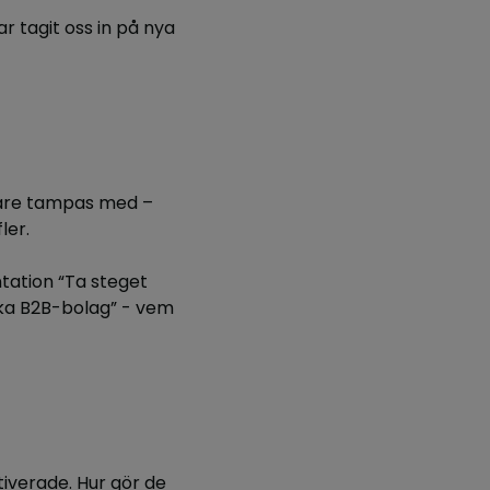
r tagit oss in på nya
dare tampas med –
ler.
tation “Ta steget
ika B2B-bolag” - vem
iverade. Hur gör de