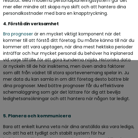
resultat. Med moderna personalplaneringssystem går det
mer eller mindre att skapa nya skift och att hantera dina
personalkostnader med bara en knapptryckning.
4. Förstå din verksamhet
Bra prognoser
är en mycket viktigt komponent när det
kommer till att förstå ditt företag. Du måste känna till när du
kommer att vara upptagen, när dina mest hektiska perioder
inträffar och hur mycket personal du behöver ha inplanerad
vid varje tillfälle för att göra kunderna nöjda. Historiska data
är nyckeln till de här insikterna, men även andra faktorer
som allt från vädret till stora sportevenemang spelar in. Ju
mer data du kan samla in om ditt företag desto bättre blir
dina prognoser. Med bättre prognoser får du effektivare
schemaläggning som gör det lättare för dig att bevilja
ledighetsansökningar och att hantera när någon tar ledigt.
5. Planera och kommunicera
Bara att enkelt kunna veta när dina anställda ska vara lediga,
och att ha ett tydligt och stabilt system för hur