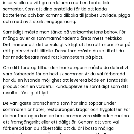
inser vi alla de viktiga fördelarna med en fantastisk
semester. Som att dina anställda får tid att ladda
batterierna och kan komma tillbaka till jobbet utvilade, pigga
och med nytt starkt engagemang.
Samtidigt måste man tänka på verksamhetens behov. För
många av er är sommarmånaderna årets mest hektiska.
Det innebär att det är väldigt viktigt att ha rätt människor på
rätt plats vid rätt tillfälle. Dessutom måste du se till att du
har medarbetare med rätt kompetens på plats.
Om ditt företag tillhör den här kategorin måste du definitivt
vara förberedd för en hektisk sommar. Är du väl förberedd
har du en lysande möjlighet att leverera både en fantastisk
produkt och en värdefull kundupplevelse samtidigt som ditt
resultat får sig ett lyft.
De vanligaste branscherna som har sina toppar under
sommaren är hotell, restauranger, krogar och flygplatser. För
de här företagen kan en bra sommar vara skillnaden mellan
ett framgångsrikt eller ett dåligt år. Genom att vara väl
förberedd kan du säkerställa att du är i bästa möjliga