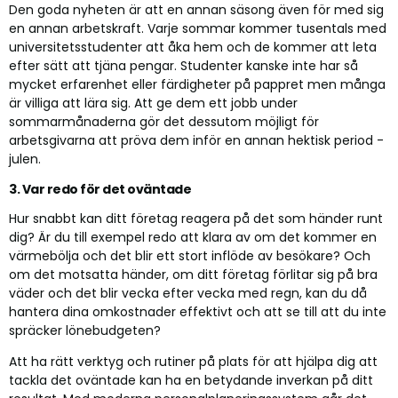
Den goda nyheten är att en annan säsong även för med sig
en annan arbetskraft. Varje sommar kommer tusentals med
universitetsstudenter att åka hem och de kommer att leta
efter sätt att tjäna pengar. Studenter kanske inte har så
mycket erfarenhet eller färdigheter på pappret men många
är villiga att lära sig. Att ge dem ett jobb under
sommarmånaderna gör det dessutom möjligt för
arbetsgivarna att pröva dem inför en annan hektisk period -
julen.
3. Var redo för det oväntade
Hur snabbt kan ditt företag reagera på det som händer runt
dig? Är du till exempel redo att klara av om det kommer en
värmebölja och det blir ett stort inflöde av besökare? Och
om det motsatta händer, om ditt företag förlitar sig på bra
väder och det blir vecka efter vecka med regn, kan du då
hantera dina omkostnader effektivt och att se till att du inte
spräcker lönebudgeten?
Att ha rätt verktyg och rutiner på plats för att hjälpa dig att
tackla det oväntade kan ha en betydande inverkan på ditt