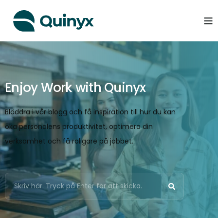
Enjoy Work with Quinyx
Bläddra i vår blogg och få inspiration till hur du kan
öka personalens produktivitet, optimera din
verksamhet och få roligare på jobbet.