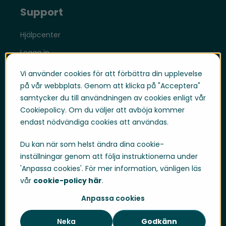
Support
Hjälpcenter
Logga in
Support Portal Logga in
Vi använder cookies för att förbättra din upplevelse
på vår webbplats. Genom att klicka på "Acceptera"
Whistleblowing
samtycker du till användningen av cookies enligt vår
Trust Center
Cookiepolicy. Om du väljer att avböja kommer
endast nödvändiga cookies att användas.
Compliance & Policies
Developer portal
Du kan när som helst ändra dina cookie-
inställningar genom att följa instruktionerna under
'Anpassa cookies'. För mer information, vänligen läs
vår
cookie-policy här
.
Privacy Policy
Cookie Policy
Sitemap
Anpassa cookies
Neka
Godkänn