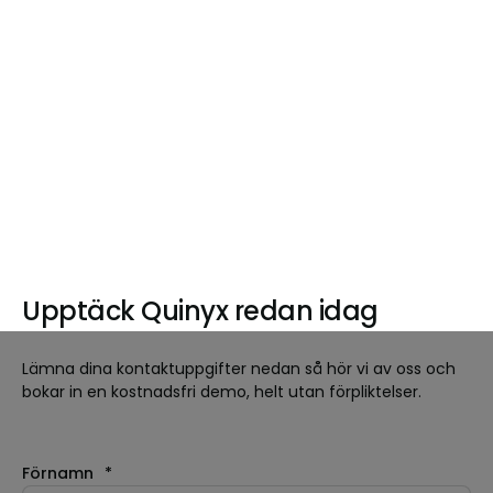
Upptäck Quinyx redan idag
Lämna dina kontaktuppgifter nedan så hör vi av oss och
bokar in en kostnadsfri demo, helt utan förpliktelser.
Förnamn
*