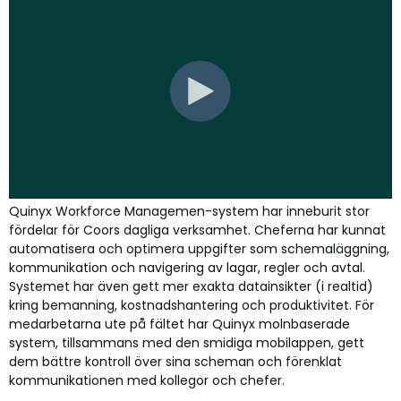
Coor
är en ledande leverantör inom Facility Management i
Norden som strävar efter att skapa en positiv, hälsosam och
gynnsam arbetsmiljö för sina 12 000 anställda. Företaget
erbjuder resurser så som städning, receptionisttjänster,
fastighetsförvaltning och säkerhetsvakter.
Bland Coors kunder finns ett stort antal större och mindre
företag och offentliga verksamheter i Norden,
bland annat
IKEA, PostNord, Swedbank, ICA, Skanska, Telia Company och
Volvo Cars.
Quinyx Workforce Managemen-system har inneburit stor
fördelar för Coors dagliga verksamhet. Cheferna har kunnat
automatisera och optimera uppgifter som schemaläggning,
kommunikation och navigering av lagar, regler och avtal.
Systemet har även gett mer exakta datainsikter (i realtid)
kring bemanning, kostnadshantering och produktivitet. För
medarbetarna ute på fältet har Quinyx molnbaserade
system, tillsammans med den smidiga mobilappen, gett
dem bättre kontroll över sina scheman och förenklat
kommunikationen med kollegor och chefer.