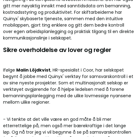
gitt mer nøyaktig innsikt med sanntidsdata om bemanning,
kostnadsstyring og produktivitet. For skiftarbeiderne har
Quinyx' skybaserte tjeneste, sammen med den intuitive
mobilappen, gjort ting enklere og gitt dem bedre kontroll
over egen arbeidsplanlegging og praktisk tilgang til en direkte
kommunikasjonslinje i selskapet.
Sikre overholdelse av lover og regler
Ifølge
Malin Löjdkvist
, HR-spesialist i Coor, har selskapet
begynt å jobbe med Quinyx' verktøy for samsvarskontroll i et
av sine nyeste prosjekter. Som et multinasjonalt selskap er
verktøyet avgjørende for å hjelpe ledelsen med å forene
bemanningsplanlegging med de ulike lovmessige nyansene
mellom ulike regioner.
- Vi tenkte at det ville være en god måte å bli mer
etterrettelige på, men også mer bærekraftige i det lange
løp. Og nå tror jeg vi vil begynne å se på samsvarskontrollen