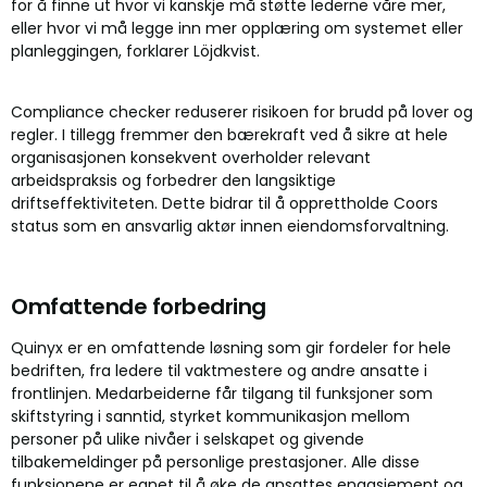
for å finne ut hvor vi kanskje må støtte lederne våre mer,
eller hvor vi må legge inn mer opplæring om systemet eller
planleggingen, forklarer Löjdkvist.
Compliance checker reduserer risikoen for brudd på lover og
regler. I tillegg fremmer den bærekraft ved å sikre at hele
organisasjonen konsekvent overholder relevant
arbeidspraksis og forbedrer den langsiktige
driftseffektiviteten. Dette bidrar til å opprettholde Coors
status som en ansvarlig aktør innen eiendomsforvaltning.
Omfattende forbedring
Quinyx er en omfattende løsning som gir fordeler for hele
bedriften, fra ledere til vaktmestere og andre ansatte i
frontlinjen. Medarbeiderne får tilgang til funksjoner som
skiftstyring i sanntid, styrket kommunikasjon mellom
personer på ulike nivåer i selskapet og givende
tilbakemeldinger på personlige prestasjoner. Alle disse
funksjonene er egnet til å øke de ansattes engasjement og