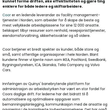
kunnet forme driften, øke effektiviteten og gjøre ting
enklere for både ledere og skiftarbeidere.
Coor
er en ledende leverandør av facility management-
tjenester i Norden, som arbeider for å skape de beste og
mest vellykkede arbeidsplassene for sine 12 000 ansatte.
Selskapet tilbyr ressurser som renhold, resepsjonisttjenester,
eiendomsforvaltning, sikkerhetsvakter og så videre.
Coor betjener et bredt spekter av kunder, både store og
små, samt offentlige organisasjoner i hele Norden. Blant
kundene finner vi kjente navn som IKEA, PostNord, Swedbank,
Bygningsstyrelsen, ICA, Skanska, Telia Company og Volvo
Cars.
Innføringen av Quinyx' banebrytende plattform for
administrasjon av arbeidsstyrken har vært en stor fordel for
Coors daglige drift. For lederne har det bidratt til å
automatisere og optimalisere oppgaver som
bemanningsplanlegging, kommunikasjon med de ansatte og
navigering i de kompliserte lovbestemmelsene. Det har også