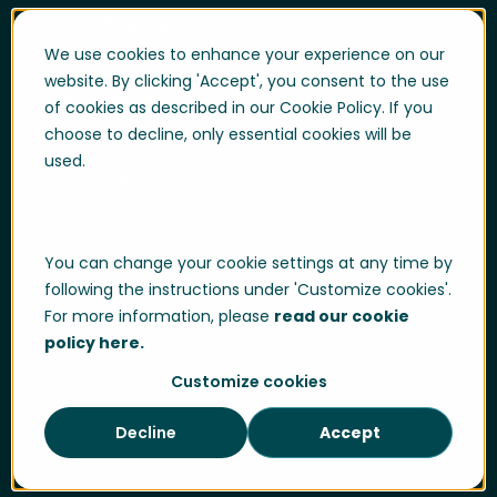
Kundepålogging
We use cookies to enhance your experience on our
Support
website. By clicking 'Accept', you consent to the use
Supportpålogging
of cookies as described in our Cookie Policy. If you
choose to decline, only essential cookies will be
Whistleblowing
used.
Trustsenter
Compliance & Policies
Developer portal
You can change your cookie settings at any time by
following the instructions under 'Customize cookies'.
For more information, please
read our cookie
policy here.
Privacy Policy
Cookie Policy
Sitemap
Customize cookies
Decline
Accept