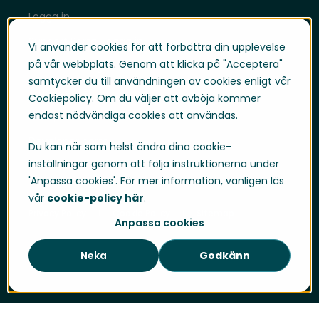
Logga in
Support Portal Logga in
Vi använder cookies för att förbättra din upplevelse
på vår webbplats. Genom att klicka på "Acceptera"
Whistleblowing
samtycker du till användningen av cookies enligt vår
Trust Center
Cookiepolicy. Om du väljer att avböja kommer
endast nödvändiga cookies att användas.
Compliance & Policies
Developer portal
Du kan när som helst ändra dina cookie-
inställningar genom att följa instruktionerna under
'Anpassa cookies'. För mer information, vänligen läs
vår
cookie-policy här
.
Privacy Policy
Cookie Policy
Sitemap
Anpassa cookies
Neka
Godkänn
Cookie-inställningar