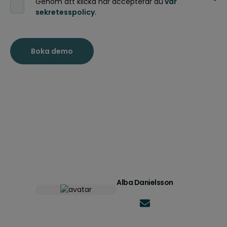
Genom att klicka här accepterar du
vår
*
sekretesspolicy
.
Alba Danielsson