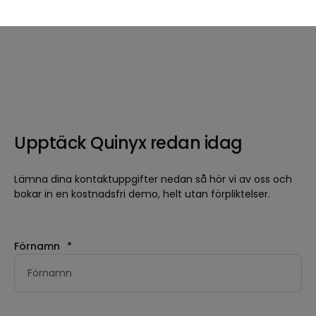
Upptäck Quinyx redan idag
Lämna dina kontaktuppgifter nedan så hör vi av oss och
bokar in en kostnadsfri demo, helt utan förpliktelser.
Förnamn
*