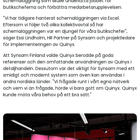
schemaläggning som skulle underlätta jobbet för
butikscheferna och förbättra medarbetarupplevelsen.
"Vi har tidigare hanterat schemaläggningen via Excel.
Eftersom vi följer två olika kollektivavtal så har
schemaläggningen var en djungel för våra butikschefer",
säger Essi Lindholm, HR Partner på Synsam och projektledare
för implementeringen av Quinyx.
Att Synsam Finland valde Quinyx berodde på goda
referenser och den omfattande användningen av Quinyx i
detaljhandeln. Dessutom var det viktigt för Synsam med ett
smidigt och modernt system som även kan användas i
andra nordiska länder. "Vi frågade runt i vårt egna nätverk
och vem vi än frågade, hörde vi bara gott om Quinyx. Quinyx
kunde möta våra behov på ett bra sätt."