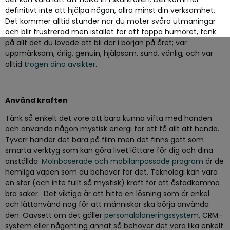
definitivt inte att hjälpa någon, allra minst din verksamhet.
Det kommer alltid stunder när du möter svåra utmaningar
och blir frustrerad men istället för att tappa humöret, tänk
på allt det du lovade att bli där i början på året; var
uppmärksam, ärlig, genuin, hjälpsam, sund, vänlig, och var
alltid
trogen dina avsikter
.
Använd kraften
Tänk så enkelt det vore att bara kunna vifta med handen
och använda någon mystisk energi för att få allt att hända.
Tyvärr händer det bara på film men det finns gott som
smarta verktyg som kan göra livet lättare för dig och dina
anställda.
Molnbaserade och mobilanpassade program
är de
hemliga vapen som du behöver för det. Teknologi kan vara
en stor (och inte fullt så mystisk) kraft för att åstadkomma
bra saker. Det viktiga är att hitta en lösning som är enkel
och lättanvänd nog för att människor ska börja använda
den. Oavsett om det gäller
personalplaneringssystem
, CRM-
system eller någonting annat så behöver det vara lika enkelt