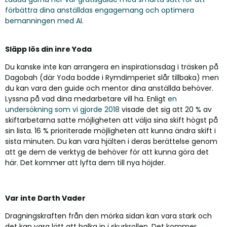
förbättra dina anställdas engagemang och optimera
bemanningen med AI.
Släpp lös din inre Yoda
Du kanske inte kan arrangera en inspirationsdag i träsken på
Dagobah (där Yoda bodde i Rymdimperiet slår tillbaka) men
du kan vara den guide och mentor dina anställda behöver.
Lyssna på vad dina medarbetare vill ha. Enligt
en
undersökning som vi gjorde 2018
visade det sig att 20 % av
skiftarbetarna satte möjligheten att välja sina skift högst på
sin lista. 16 % prioriterade möjligheten att kunna ändra skift i
sista minuten. Du kan vara hjälten i deras berättelse genom
att ge dem de verktyg de behöver för att kunna göra det
här. Det kommer att lyfta dem till nya höjder.
Var inte Darth Vader
Dragningskraften från den mörka sidan kan vara stark och
det kan vara lätt att halka in i skurkrollen. Det kommer