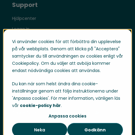
Support
Hjälpcenter
Logga in
Support Portal Logga in
Vi använder cookies för att förbättra din upplevelse
på vår webbplats. Genom att klicka på "Acceptera"
Whistleblowing
samtycker du till användningen av cookies enligt vår
Trust Center
Cookiepolicy. Om du väljer att avböja kommer
endast nödvändiga cookies att användas.
Compliance & Policies
Developer portal
Du kan när som helst ändra dina cookie-
inställningar genom att följa instruktionerna under
'Anpassa cookies'. För mer information, vänligen läs
vår
cookie-policy här
.
Privacy Policy
Cookie Policy
Sitemap
Anpassa cookies
Neka
Godkänn