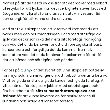
främst på att de flesta av oss tror att det räcker med enbart
viljestyrka för att lyckas, när det i verkligheten även krävs ett
åtagande, en vilja att förändras samt att vi investerar tid
och energi, för att kunna ändra en vana.
Med ett fokus skarpt som ett lasersvärd kommer du att
lyckas med den här förändringen. Börja med att fråga dig
själv vad det är som ska definiera ditt företags framgång
och vad det är du behöver för att ditt företag ska bli bäst.
Koncentrera och förtydliga det du kommer fram till,
konstatera vad det är du behöver åstadkomma för att få
det att hända och sätt igång och gör det!
För oss på
Quinyx
är det svaret att vi vill skapa ett bättre liv
för miljontals människor genom att förbättra deras arbetsliv.
Vi vill se glada anställda, glada kunder och glada företag. Vi
vill se när de företag som jobbar med arbetstagare och
flexibel arbetskraft
sätter medarbetarupplevelsen
främst
för att kunna leverera en fantastisk service till
kunderna och skapa ett lönsamt företag.