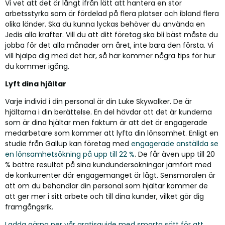
Vi vet att det är långt ifrån lätt att hantera en stor
arbetsstyrka som är fördelad på flera platser och ibland flera
olika länder. Ska du kunna lyckas behöver du använda en
Jedis alla krafter. Vill du att ditt företag ska bli bäst måste du
jobba för det alla månader om året, inte bara den första. Vi
vill hjälpa dig med det här, så här kommer några tips för hur
du kommer igång.
Lyft dina hjältar
Varje individ i din personal är din Luke Skywalker. De är
hjältarna i din berättelse. En del hävdar att det är kunderna
som är dina hjältar men faktum är att det är engagerade
medarbetare som kommer att lyfta din lönsamhet. Enligt en
studie från Gallup kan företag med
engagerade anställda se
en lönsamhetsökning på upp till 22 %
. De får även upp till 20
% bättre resultat på sina kundundersökningar jämfört med
de konkurrenter där engagemanget är lågt. Sensmoralen är
att om du behandlar din personal som hjältar kommer de
att ger mer i sitt arbete och till dina kunder, vilket gör dig
framgångsrik.
Ladda gärna ner vår gratisguide med smarta sätt för att