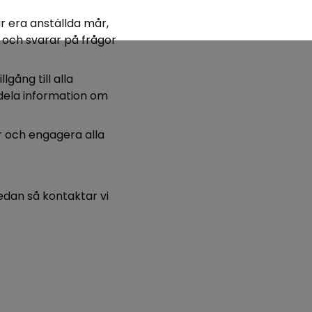
ur era anställda mår,
n och svarar på frågor
lgång till alla
r dela information om
or och engagera alla
edan så kontaktar vi