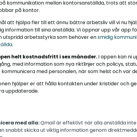
å kommunikation mellan kontorsanställda, trots att stör
obbar på kontor.
 att hjälpa fler till ett ännu bättre arbetsliv vill vi nu hjä
g information till sina anställda. Vi öppnar upp vår app fö
n utspridd arbetsstyrka som behöver en
smidig kommunik
ällda
.
appen helt kostnadsfritt i sex månader.
I appen kan ni u
ng, med information som nya riktlinjer och policys, stat
n kommunicera med personalen, när som helst och var de 
n hjälper er att hålla kontakten under kristider och g
vara uppdaterade.
cera med alla:
Qmail
är effektivt när alla anställda int
an snabbt skicka ut viktig information genom direktmeddel