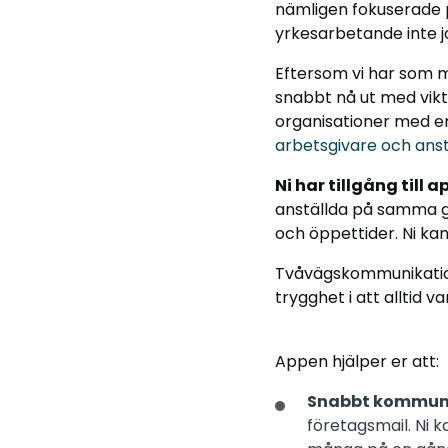
nämligen fokuserade p
yrkesarbetande inte j
Eftersom vi har som mål
snabbt nå ut med vikti
organisationer med e
arbetsgivare och anst
Ni har tillgång till 
anställda på samma gå
och öppettider. Ni ka
Tvåvägskommunikatione
trygghet i att alltid 
Appen hjälper er att:
Snabbt kommuni
företagsmail. Ni k