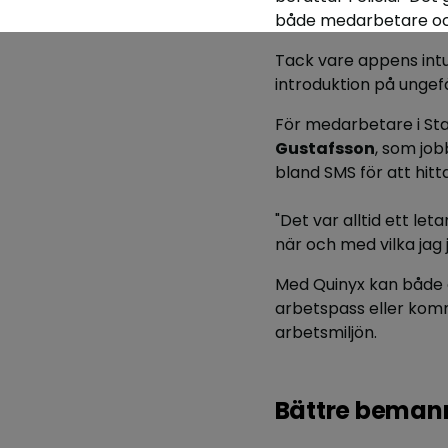
både medarbetare oc
Tack vare appens intu
introduktion på ungefä
För medarbetare i Sta
Gustafsson
, som job
bland SMS för att hitta
"Det var alltid ett le
när och med vilka jag
Med Quinyx kan både 
arbetspass eller komm
arbetsmiljön.
Bättre bemann