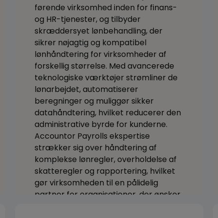
førende virksomhed inden for finans-
og HR-tjenester, og tilbyder
skræddersyet lønbehandling, der
sikrer nøjagtig og kompatibel
lønhåndtering for virksomheder af
forskellig størrelse. Med avancerede
teknologiske værktøjer strømliner de
lønarbejdet, automatiserer
beregninger og muliggør sikker
datahåndtering, hvilket reducerer den
administrative byrde for kunderne.
Accountor Payrolls ekspertise
strækker sig over håndtering af
komplekse lønregler, overholdelse af
skatteregler og rapportering, hvilket
gør virksomheden til en pålidelig
partner for organisationer, der ønsker
en problemfri lønadministration.