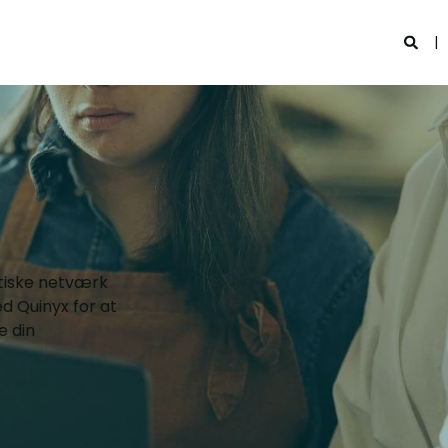
istiske netværk
d Quinyx for at
e din