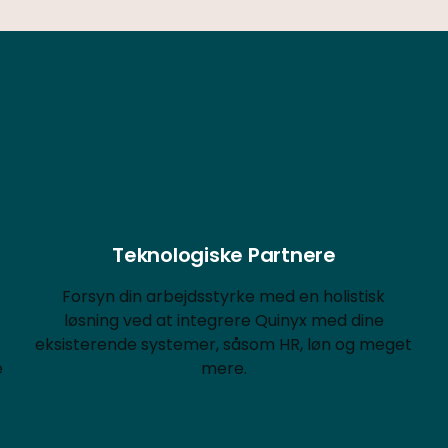
Teknologiske Partnere
Forsyn din arbejdsstyrke med en holistisk
løsning ved at integrere Quinyx med dine
eksisterende systemer, såsom HR, løn og meget
e
mere.