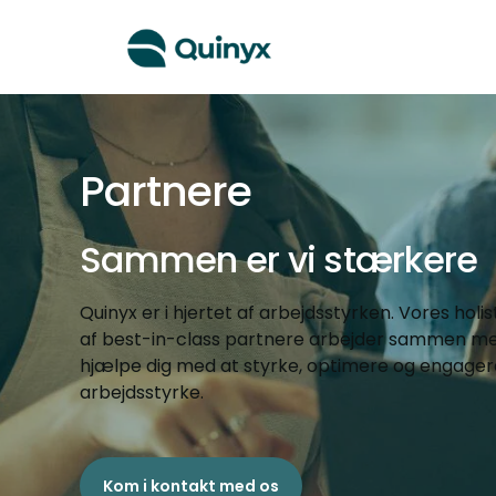
Partnere
Sammen er vi stærkere
Quinyx er i hjertet af arbejdsstyrken. Vores hol
af best-in-class partnere arbejder sammen me
hjælpe dig med at styrke, optimere og engager
arbejdsstyrke.
Kom i kontakt med os