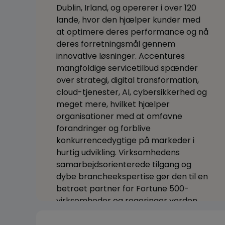
Dublin, Irland, og opererer i over 120
lande, hvor den hjælper kunder med
at optimere deres performance og nå
deres forretningsmål gennem
innovative løsninger. Accentures
mangfoldige servicetilbud spænder
over strategi, digital transformation,
cloud-tjenester, AI, cybersikkerhed og
meget mere, hvilket hjælper
organisationer med at omfavne
forandringer og forblive
konkurrencedygtige på markeder i
hurtig udvikling. Virksomhedens
samarbejdsorienterede tilgang og
dybe brancheekspertise gør den til en
betroet partner for Fortune 500-
virksomheder og regeringer verden
over.