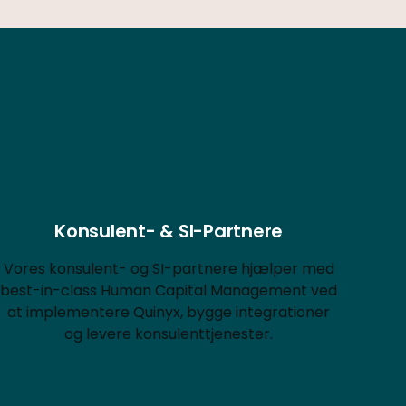
Konsulent- & SI-Partnere
Vores konsulent- og SI-partnere hjælper med
best-in-class Human Capital Management ved
at implementere Quinyx, bygge integrationer
og levere konsulenttjenester.