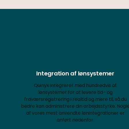
Integration af lønsystemer
Quinyx integrerer med hundredvis af
lønsystemer for at levere tid- og
fraværsregistrering i realtid og mere til, så du
bedre kan administrere din arbejdsstyrke. Nogl
af vores mest anvendte lønintegrationer er
anført nedenfor.