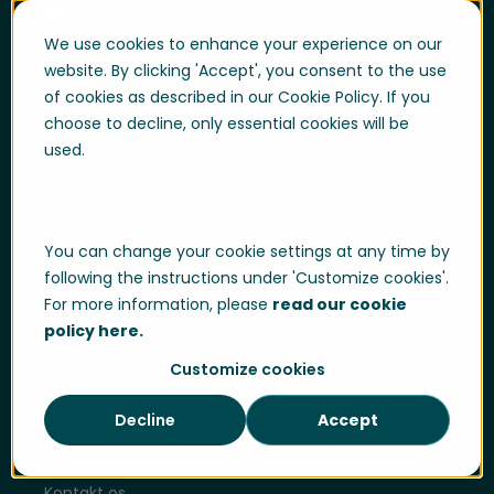
We use cookies to enhance your experience on our
website. By clicking 'Accept', you consent to the use
© Quinyx AB 2025
of cookies as described in our Cookie Policy. If you
choose to decline, only essential cookies will be
used.
Produkter
Manage
You can change your cookie settings at any time by
Optimize
following the instructions under 'Customize cookies'.
For more information, please
read our cookie
Engage
policy here.
Customize cookies
Quinyx
Decline
Accept
Om os
Kontakt os