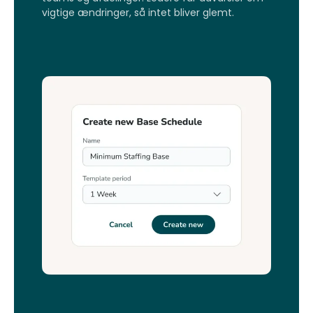
vigtige ændringer, så intet bliver glemt.