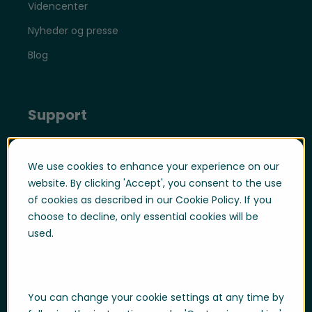
Videncenter
Nyheder og presse
Blog
Support
Support
We use cookies to enhance your experience on our
Log på
website. By clicking 'Accept', you consent to the use
Log på supportportalen
of cookies as described in our Cookie Policy. If you
choose to decline, only essential cookies will be
Whistleblowing
used.
Trust Center
Compliance & Policies
Developer portal
You can change your cookie settings at any time by