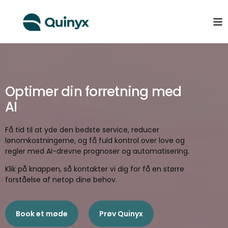
Optimer din forretning med
AI
Få tid til at yde den bedste service, reducer
lønomkostningerne, og få fuld kontrol over love og
regler med AI-drevne prognoser og automatisering.
Klik på knappen, så kontakter vi dig for få en større
forståelse af netop dine behov.
Book et møde
Prøv Quinyx