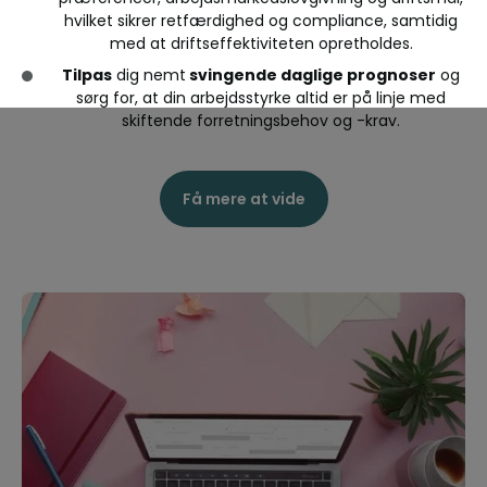
hvilket sikrer retfærdighed og compliance, samtidig
med at driftseffektiviteten opretholdes.
Tilpas
dig nemt
svingende daglige prognoser
og
sørg for, at din arbejdsstyrke altid er på linje med
skiftende forretningsbehov og -krav.
Få mere at vide