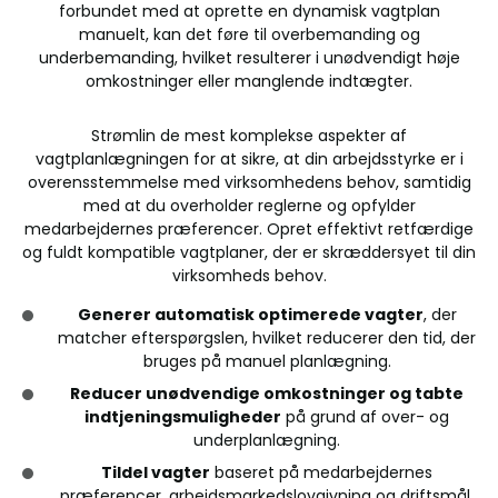
forbundet med at oprette en dynamisk vagtplan
manuelt, kan det føre til overbemanding og
underbemanding, hvilket resulterer i unødvendigt høje
omkostninger eller manglende indtægter.
Strømlin de mest komplekse aspekter af
vagtplanlægningen for at sikre, at din arbejdsstyrke er i
overensstemmelse med virksomhedens behov, samtidig
med at du overholder reglerne og opfylder
medarbejdernes præferencer. Opret effektivt retfærdige
og fuldt kompatible vagtplaner, der er skræddersyet til din
virksomheds behov.
Generer automatisk optimerede vagter
, der
matcher efterspørgslen, hvilket reducerer den tid, der
bruges på manuel planlægning.
Reducer unødvendige omkostninger og tabte
indtjeningsmuligheder
på grund af over- og
underplanlægning.
Tildel vagter
baseret på medarbejdernes
præferencer, arbejdsmarkedslovgivning og driftsmål,