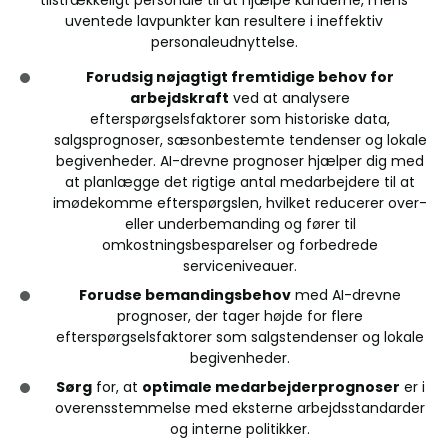
tilstrækkeligt personale til at hjælpe kunderne, mens
uventede lavpunkter kan resultere i ineffektiv
personaleudnyttelse.
Forudsig nøjagtigt fremtidige behov for
arbejdskraft
ved at analysere
efterspørgselsfaktorer som historiske data,
salgsprognoser, sæsonbestemte tendenser og lokale
begivenheder. AI-drevne prognoser hjælper dig med
at planlægge det rigtige antal medarbejdere til at
imødekomme efterspørgslen, hvilket reducerer over-
eller underbemanding og fører til
omkostningsbesparelser og forbedrede
serviceniveauer.
Forudse bemandingsbehov
med AI-drevne
prognoser, der tager højde for flere
efterspørgselsfaktorer som salgstendenser og lokale
begivenheder.
Sørg
for, at
optimale medarbejderprognoser
er i
overensstemmelse med eksterne arbejdsstandarder
og interne politikker.