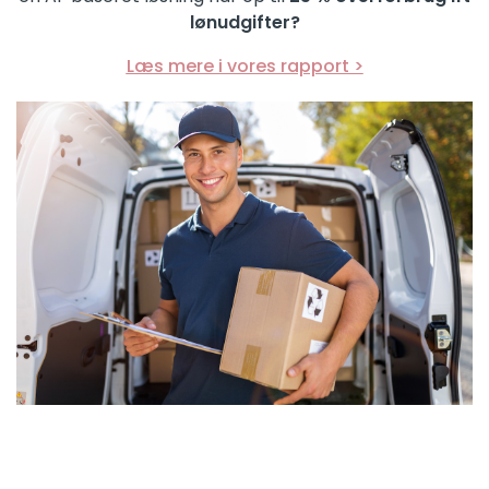
lønudgifter?
Læs mere i vores rapport >