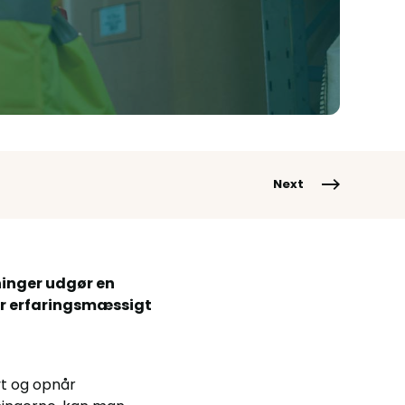
Next
inger udgør en
er erfaringsmæssigt
t og opnår