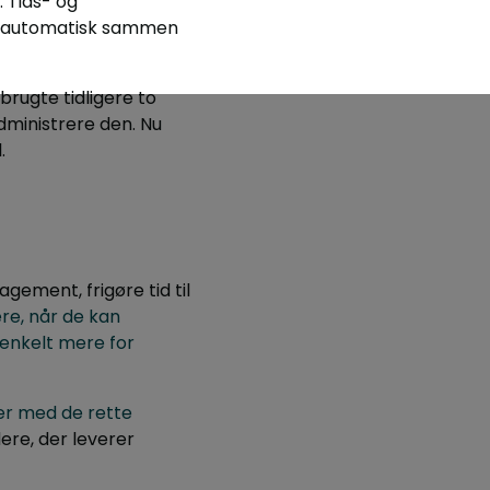
 Tids- og
es automatisk sammen
brugte tidligere to
ministrere den. Nu
.
ment, frigøre tid til
e, når de kan
enkelt mere for
er med de rette
ere, der leverer