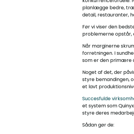
konkurrencefordele. N
planlægge bedre, træf
detail, restauranter, 
Før vi viser den beds
problemerne opstår, o
Når marginerne skrum
forretningen. I sundh
som er den primære årsa
Noget af det, der påv
styre bemandingen, og 
et lavt produktionsniv
Succesfulde virksomhe
et system som Quinyx e
styre deres medarbejd
Sådan gør de: