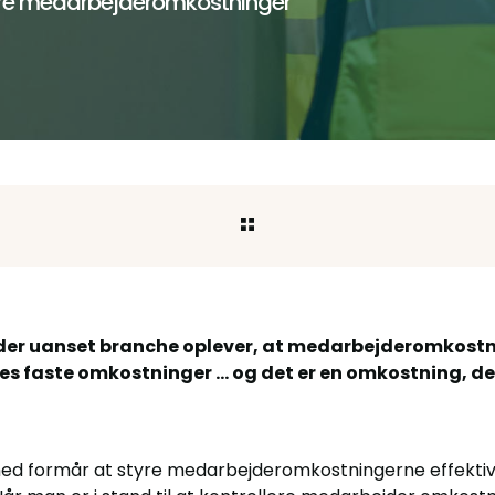
lere medarbejderomkostninger
der uanset branche oplever, at medarbejderomkostn
res faste omkostninger … og det er en omkostning, d
hed formår at styre medarbejderomkostningerne effektiv