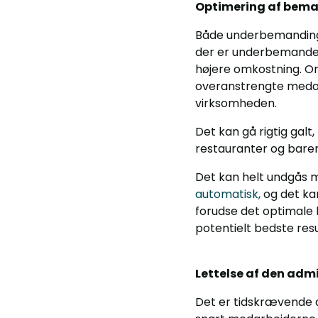
Optimering af bem
Både underbemanding
der er underbemanded
højere omkostning. Om
overanstrengte medar
virksomheden.
Det kan gå rigtig galt
restauranter og barer,
Det kan helt undgås
automatisk,
og det kan
forudse det optimale 
potentielt bedste res
Lettelse af den admi
Det er tidskrævende a