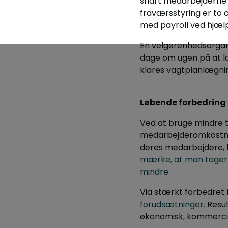
snart medarbejderne f
fraværsstyring er to
med payroll ved hjæ
En velgørenhedsorganis
dage om ugen på at l
klares vagtplanlægning
Løbende forbedring 
Ved at bruge mindre t
medarbejderomkostnin
deres medarbejdere, 
mærke, at man tager s
mindre.
Via stærkt forbedret 
forudsætninger
. Res
økonomisk, kommercie