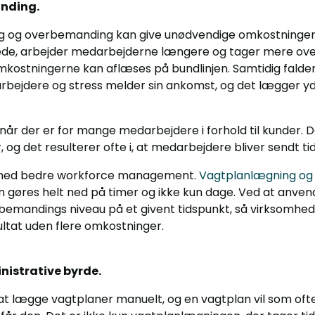
anding.
 og overbemanding kan give unødvendige omkostninger.
e, arbejder medarbejderne længere og tager mere ove
kostningerne kan aflæses på bundlinjen. Samtidig falder
bejdere og stress melder sin ankomst, og det lægger yd
, når der er for mange medarbejdere i forhold til kunder. 
 og det resulterer ofte i, at medarbejdere bliver sendt tid
 med bedre workforce management.
Vagtplanlægning og 
 gøres helt ned på timer og ikke kun dage. Ved at anven
bemandings niveau på et givent tidspunkt, så virksomhede
ultat uden flere omkostninger.
nistrative byrde.
t lægge vagtplaner manuelt, og en vagtplan vil som ofte