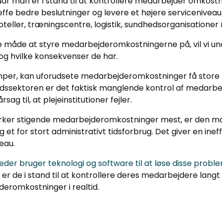
år man er i stand til at kontrollere medarbejder omkost
fe bedre beslutninger og levere et højere serviceniveau
hoteller, træningscentre, logistik, sundhedsorganisationer
te måde at styre medarbejderomkostningerne på, vil vi u
g hvilke konsekvenser de har.
per, kan uforudsete medarbejderomkostninger få store 
edssektoren er det faktisk manglende kontrol af medarb
g til, at plejeinstitutioner fejler.
irker stigende medarbejderomkostninger mest, er den ma
et for stort administrativt tidsforbrug. Det giver en in
eau.
der bruger teknologi og software til at løse disse proble
r de i stand til at kontrollere deres medarbejdere langt 
eromkostninger i realtid.