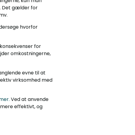
ningerne, kan man
. Det gælder for
 mv.
ndersøge hvorfor
konsekvenser for
ejder omkostningerne,
nglende evne til at
effektiv virksomhed med
mer.
Ved at anvende
mere effektivt, og