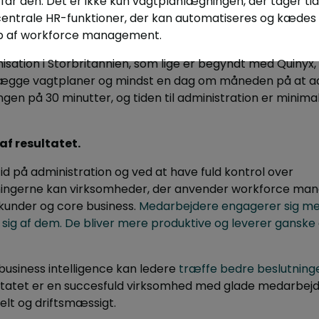
år den. Det er ikke kun vagtplanlægningen, der tager tid.
 centrale HR-funktioner, der kan automatiseres og kæd
lp af workforce management.
ation i Storbritannien, som lige er begyndt med Quinyx, 
ægge vagtplaner og mindst en dag om måneden på at ad
en på 30 minutter, og tiden til administration er minimal
af resultatet.
id på administration og ved at have fuld kontrol over
gerne kan virksomheder, der anvender workforce manage
kunder og core business.
Medarbejdere engagerer sig mer
ig af dem. De bliver mere produktive og leverer ganske 
business intelligence kan ledere
træffe bedre beslutning
ultatet er en succesfuld virksomhed med glade medarbejd
lt og driftsmæssigt.