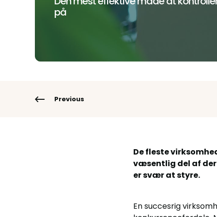
Den mest effektive måde at kontrol
på
Previous
De fleste virksomhe
væsentlig del af de
er svær at styre.
En succesrig virksom