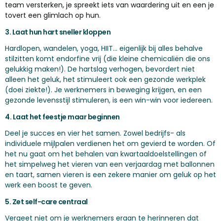
team versterken, je spreekt iets van waardering uit en een je
tovert een glimlach op hun.
3. Laat hun hart sneller kloppen
Hardlopen, wandelen, yoga, HIIT... eigenlijk bij alles behalve
stilzitten komt endorfine vrij (die kleine chemicaliën die ons
gelukkig maken!). De hartslag verhogen, bevordert niet
alleen het geluk, het stimuleert ook een gezonde werkplek
(doei ziekte!). Je werknemers in beweging krijgen, en een
gezonde levensstijl stimuleren, is een win-win voor iedereen.
4. Laat het feestje maar beginnen
Deel je succes en vier het samen. Zowel bedrijfs- als
individuele mijlpalen verdienen het om gevierd te worden. Of
het nu gaat om het behalen van kwartaaldoelstellingen of
het simpelweg het vieren van een verjaardag met ballonnen
en taart, samen vieren is een zekere manier om geluk op het
werk een boost te geven.
5. Zet self-care centraal
Vergeet niet om je werknemers eraan te herinneren dat