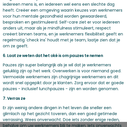
iedereen mens is, en iedereen wel eens een slechte dag
heeft. Creëer een omgeving waarin keuzes van werknemers
voor hun mentale gezondheid worden gewaardeerd,
besproken en gestimuleerd. Self-care ziet er voor iedereen
anders uit, maar als je mindfulness stimuleert, respect
creëert binnen teams, en je werknemers flexibiliteit geeft en
regelmatig 'check ins' houdt met je team, laatje zien dat je
om ze geeft.
6. Laat ze weten dat het oké is om pauzes te nemen
Pauzes zijn super belangrijk als je wil dat je werknemers
gelukkig zijn op het werk. Overwerken is voor niemand goed.
Vermoeide werknemers zijn chagrijnige werknemers en dit
wordt snel opgepikt door je klanten. Zorg ervoor dat er goede
pauzes - inclusief lunchpauzes - zijn en worden genomen.
7. Verras ze
Er zijn weinig andere dingen in het leven die sneller een
glimlach op het gezicht toveren, dan een goed getimede
verrassing. Wees onverwacht. Doe iets zonder enige reden,
behalve om uw werknemers blij te maken. Iets onverwachts