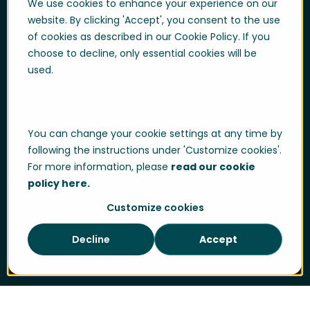
We use cookies to enhance your experience on our
Support
website. By clicking 'Accept', you consent to the use
Support Portal
of cookies as described in our Cookie Policy. If you
choose to decline, only essential cookies will be
Whistleblowing
used.
Trust Center
Compliance & Policies
Developer portal
You can change your cookie settings at any time by
following the instructions under 'Customize cookies'.
For more information, please
read our cookie
policy here.
Privacy Policy
Cookie Policy
Sitemap
Customize cookies
Decline
Accept
Cookie-instellingen