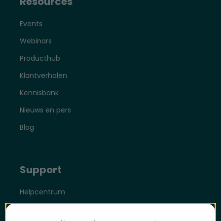
Resources
Events
Webinars
Producthub
Klantverhalen
Kennisbank
Nieuws en pers
Blog
Support
Helpcentrum
Log in