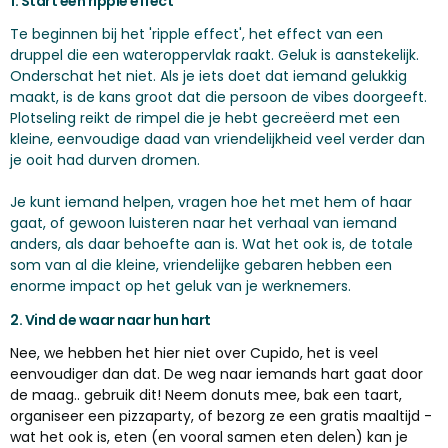
1. Start een ripple effect
Te beginnen bij het 'ripple effect', het effect van een
druppel die een wateroppervlak raakt. Geluk is aanstekelijk.
Onderschat het niet. Als je iets doet dat iemand gelukkig
maakt, is de kans groot dat die persoon de vibes doorgeeft.
Plotseling reikt de rimpel die je hebt gecreëerd met een
kleine, eenvoudige daad van vriendelijkheid veel verder dan
je ooit had durven dromen.
Je kunt iemand helpen, vragen hoe het met hem of haar
gaat, of gewoon luisteren naar het verhaal van iemand
anders, als daar behoefte aan is. Wat het ook is, de totale
som van al die kleine, vriendelijke gebaren hebben een
enorme impact op het geluk van je werknemers.
2. Vind de waar naar hun hart
Nee, we hebben het hier niet over Cupido, het is veel
eenvoudiger dan dat. De weg naar iemands hart gaat door
de maag.. gebruik dit! Neem donuts mee, bak een taart,
organiseer een pizzaparty, of bezorg ze een gratis maaltijd -
wat het ook is, eten (en vooral samen eten delen) kan je