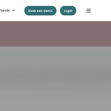
rlands
Boek een demo
Login