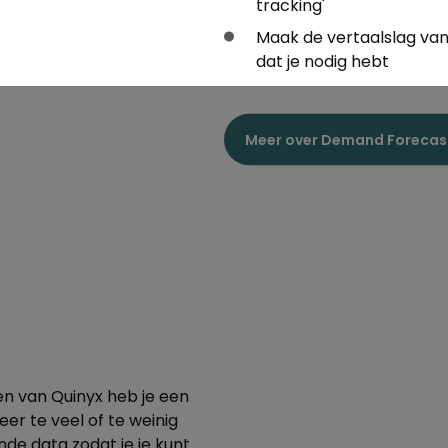
tracking'
Maak de vertaalslag va
dat je nodig hebt
Meer over Demand Forecas
en van Quinyx heb je een
er te veel of te weinig
de data zodat je je kunt