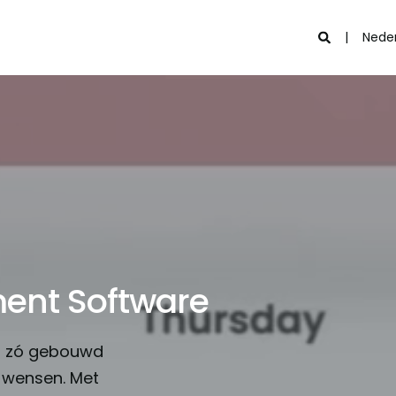
Nede
ent Software
is zó gebouwd
e wensen. Met