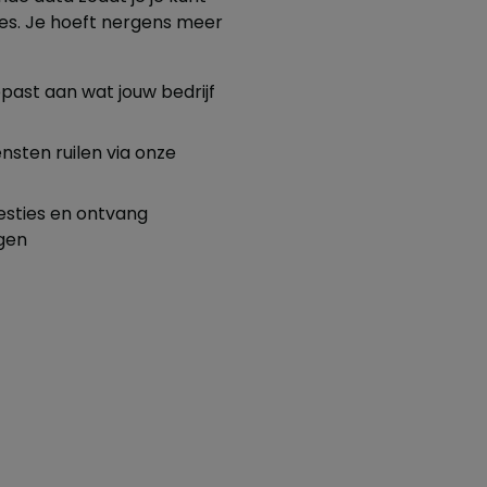
es. Je hoeft nergens meer
epast aan wat jouw bedrijf
sten ruilen via onze
esties en ontvang
gen