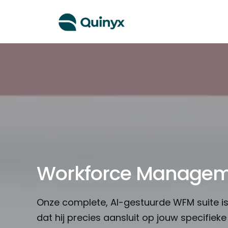
Workforce Managem
Onze complete, AI-gestuurde WFM suite 
dat hij precies aansluit op jouw specifiek