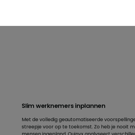
Slim werknemers inplannen
Met de volledig geautomatiseerde voorspelling
streepje voor op te toekomst. Zo heb je nooit me
mensen ingepland. Quinyx analyseert verschillen