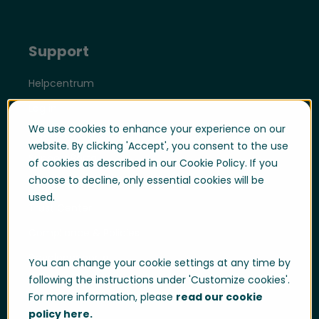
Support
Helpcentrum
Log in
We use cookies to enhance your experience on our
Support
website. By clicking 'Accept', you consent to the use
Support Portal
of cookies as described in our Cookie Policy. If you
choose to decline, only essential cookies will be
Whistleblowing
used.
Trust Center
Compliance & Policies
Developer portal
You can change your cookie settings at any time by
following the instructions under 'Customize cookies'.
For more information, please
read our cookie
policy here.