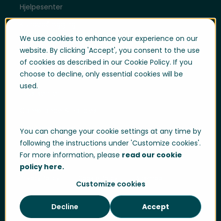
Hjelpesenter
Kundepålogging
We use cookies to enhance your experience on our
Support
website. By clicking 'Accept', you consent to the use
Supportpålogging
of cookies as described in our Cookie Policy. If you
choose to decline, only essential cookies will be
Whistleblowing
used.
Trustsenter
Compliance & Policies
Developer portal
You can change your cookie settings at any time by
following the instructions under 'Customize cookies'.
For more information, please
read our cookie
policy here.
Privacy Policy
Cookie Policy
Sitemap
Customize cookies
Decline
Accept