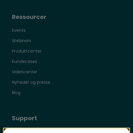
Ressourcer
Events
Webinars
Produktcenter
Kundecases
Videncenter
Nyheder og presse
Blog
Support
Support