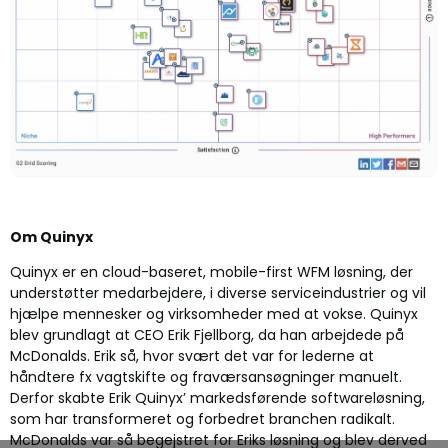
Om Quinyx
Quinyx er en cloud-baseret, mobile-first WFM løsning, der
understøtter medarbejdere, i diverse serviceindustrier og vil
hjælpe mennesker og virksomheder med at vokse. Quinyx
blev grundlagt at CEO Erik Fjellborg, da han arbejdede på
McDonalds. Erik så, hvor svært det var for lederne at
håndtere fx vagtskifte og fraværsansøgninger manuelt.
Derfor skabte Erik Quinyx’ markedsførende softwareløsning,
som har transformeret og forbedret branchen radikalt.
McDonalds var så begejstret for Eriks løsning og blev derved