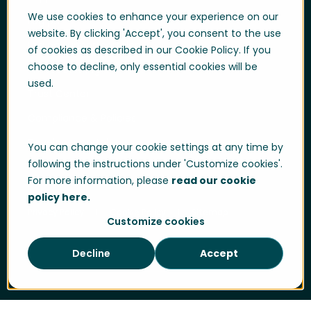
We use cookies to enhance your experience on our
Log på
website. By clicking 'Accept', you consent to the use
Log på supportportalen
of cookies as described in our Cookie Policy. If you
choose to decline, only essential cookies will be
Whistleblowing
used.
Trust Center
Compliance & Policies
Developer portal
You can change your cookie settings at any time by
following the instructions under 'Customize cookies'.
For more information, please
read our cookie
policy here.
Privacy Policy
Cookie Policy
Sitemap
Customize cookies
Decline
Accept