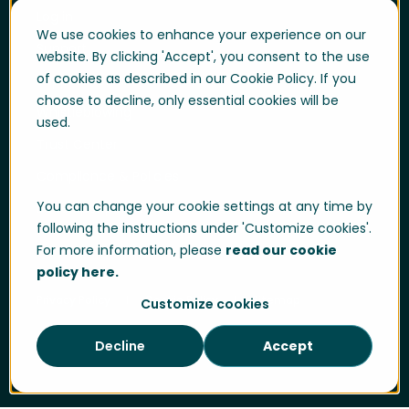
Log in
We use cookies to enhance your experience on our
Support
website. By clicking 'Accept', you consent to the use
of cookies as described in our Cookie Policy. If you
Support Portal
choose to decline, only essential cookies will be
Whistleblowing
used.
Trust Center
Compliance & Policies
You can change your cookie settings at any time by
Developer portal
following the instructions under 'Customize cookies'.
For more information, please
read our cookie
policy here.
Privacy Policy
Cookie Policy
Sitemap
Customize cookies
Decline
Accept