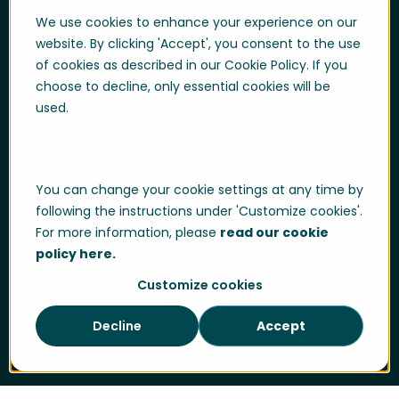
We use cookies to enhance your experience on our
Support
website. By clicking 'Accept', you consent to the use
Supportpålogging
of cookies as described in our Cookie Policy. If you
choose to decline, only essential cookies will be
Whistleblowing
used.
Trustsenter
Compliance & Policies
Developer portal
You can change your cookie settings at any time by
following the instructions under 'Customize cookies'.
For more information, please
read our cookie
policy here.
Privacy Policy
Cookie Policy
Sitemap
Customize cookies
Decline
Accept