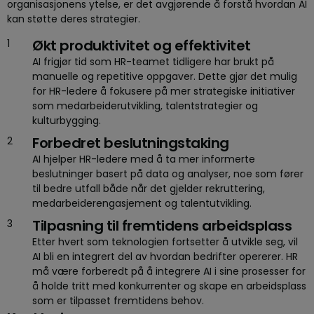
organisasjonens ytelse, er det avgjørende å forstå hvordan AI
kan støtte deres strategier.
Økt produktivitet og effektivitet
AI frigjør tid som HR-teamet tidligere har brukt på
manuelle og repetitive oppgaver. Dette gjør det mulig
for HR-ledere å fokusere på mer strategiske initiativer
som medarbeiderutvikling, talentstrategier og
kulturbygging.
Forbedret beslutningstaking
AI hjelper HR-ledere med å ta mer informerte
beslutninger basert på data og analyser, noe som fører
til bedre utfall både når det gjelder rekruttering,
medarbeiderengasjement og talentutvikling.
Tilpasning til fremtidens arbeidsplass
Etter hvert som teknologien fortsetter å utvikle seg, vil
AI bli en integrert del av hvordan bedrifter opererer. HR
må være forberedt på å integrere AI i sine prosesser for
å holde tritt med konkurrenter og skape en arbeidsplass
som er tilpasset fremtidens behov.