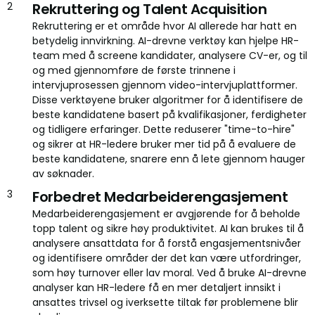
Rekruttering og Talent Acquisition
Rekruttering er et område hvor AI allerede har hatt en
betydelig innvirkning. AI-drevne verktøy kan hjelpe HR-
team med å screene kandidater, analysere CV-er, og til
og med gjennomføre de første trinnene i
intervjuprosessen gjennom video-intervjuplattformer.
Disse verktøyene bruker algoritmer for å identifisere de
beste kandidatene basert på kvalifikasjoner, ferdigheter
og tidligere erfaringer. Dette reduserer "time-to-hire"
og sikrer at HR-ledere bruker mer tid på å evaluere de
beste kandidatene, snarere enn å lete gjennom hauger
av søknader.
Forbedret Medarbeiderengasjement
Medarbeiderengasjement er avgjørende for å beholde
topp talent og sikre høy produktivitet. AI kan brukes til å
analysere ansattdata for å forstå engasjementsnivåer
og identifisere områder der det kan være utfordringer,
som høy turnover eller lav moral. Ved å bruke AI-drevne
analyser kan HR-ledere få en mer detaljert innsikt i
ansattes trivsel og iverksette tiltak før problemene blir