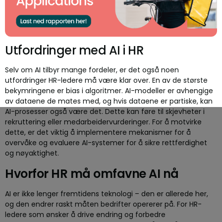
Utfordringer med AI i HR
Selv om AI tilbyr mange fordeler, er det også noen
utfordringer HR-ledere må være klar over. En av de største
bekymringene er bias i algoritmer. AI-modeller er avhengige
av dataene de mates med, og hvis dataene er partiske, kan
AI-prosesser også være det. Dette kan føre til skjevheter i
rekruttering eller medarbeidervurderinger. For å motvirke
dette, er det viktig å implementere mekanismer for å
overvåke og evaluere AI-systemer for å sikre rettferdighet
og nøyaktighet.
Hvorfor HR må omfavne AI nå
AI er ikke lenger fremtidens teknologi – den er allerede her,
og den endrer raskt måten bedrifter opererer på. For HR-
ledere som ønsker å drive endring og forbedre