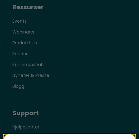
Ressurser
Events
Webinarer
Produkthub
Kunder
Kunnskapshub
Nyheter & Presse
Blogg
Support
Hjelpesenter
Kundepålogging