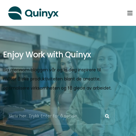
Enjoy Work with Quinyx
Bla gjennom bloggen vår og la deg inspirere til
måter å øke produktiviteten blant de ansatte,
optimalisere virksomheten og få glede av arbeidet.