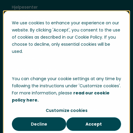
Hjelpesenter
Kundepålogging
We use cookies to enhance your experience on our
Support
website. By clicking 'Accept', you consent to the use
of cookies as described in our Cookie Policy. If you
Supportpålogging
choose to decline, only essential cookies will be
Whistleblowing
used.
Trustsenter
Compliance & Policies
You can change your cookie settings at any time by
Developer portal
following the instructions under 'Customize cookies'.
For more information, please
read our cookie
policy here.
Privacy Policy
Cookie Policy
Sitemap
Customize cookies
Decline
Accept