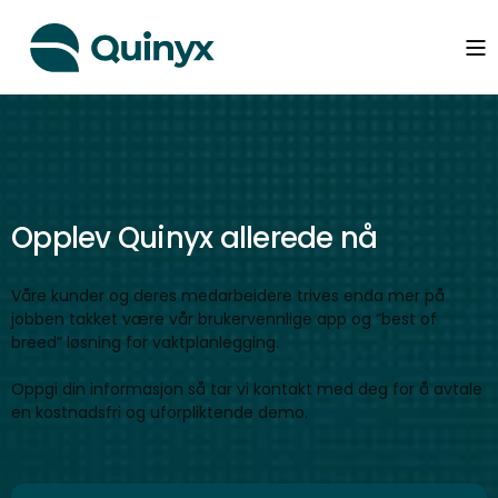
Opplev Quinyx allerede nå
Våre kunder og deres medarbeidere trives enda mer på
jobben takket være vår brukervennlige app og “best of
breed” løsning for vaktplanlegging.
Oppgi din informasjon så tar vi kontakt med deg for å avtale
en kostnadsfri og uforpliktende demo.