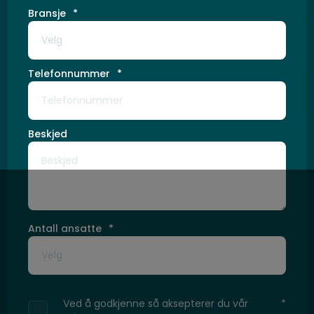
Bransje
*
Telefonnummer
*
Beskjed
Antall ansatte
*
Ved å godkjenne så aksepterer du vår
*