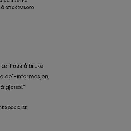
e på interne
å effektivisere
r lært oss å bruke
“[Frontline Portal] har hj
to do"-informasjon,
plattformen til å skille me
å gjøres.”
noe som hjelper b
 Specialist
Stephen Marotta