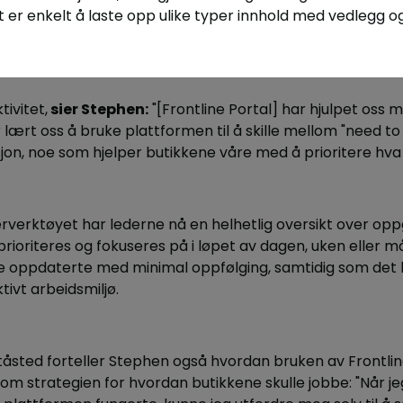
 er enkelt å laste opp ulike typer innhold med vedlegg og
ivitet,
sier Stephen:
"[Frontline Portal] har hjulpet oss 
r lært oss å bruke plattformen til å skille mellom "need 
jon, noe som hjelper butikkene våre med å prioritere hva
rverktøyet har lederne nå en helhetlig oversikt over op
rioriteres og fokuseres på i løpet av dagen, uken eller
oppdaterte med minimal oppfølging, samtidig som det bi
ivt arbeidsmiljø.
sted forteller Stephen også hvordan bruken av Frontline P
 om strategien for hvordan butikkene skulle jobbe: "Når je