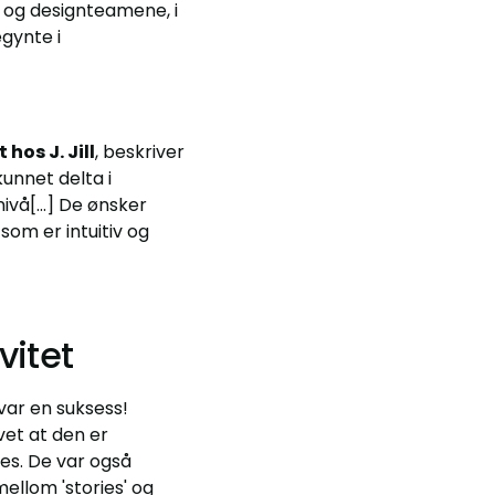
- og designteamene, i
gynte i
os J. Jill
, beskriver
unnet delta i
å[...] De ønsker
som er intuitiv og
vitet
var en suksess!
et at den er
es. De var også
ellom 'stories' og