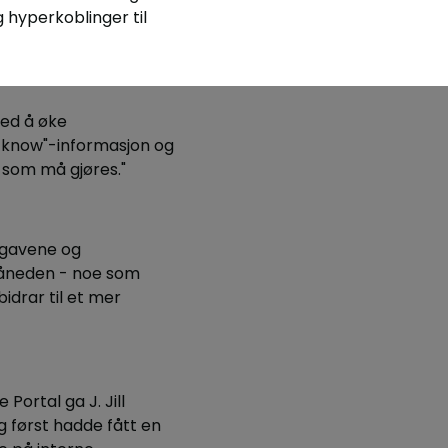
 hyperkoblinger til
med å øke
to know"-informasjon og
 som må gjøres."
pgavene og
 måneden - noe som
drar til et mer
ortal ga J. Jill
g først hadde fått en