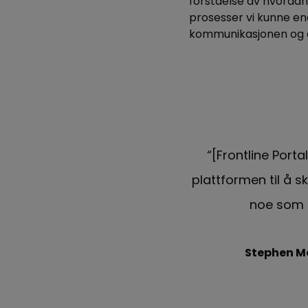
forståelse av hvordan 
prosesser vi kunne end
kommunikasjonen og o
en. Vi har lært oss å bruke
“[Frontline Porta
og "need to do"-informasjon,
plattformen til å 
va som må gjøres.”
noe som h
Engagement Specialist
Stephen M