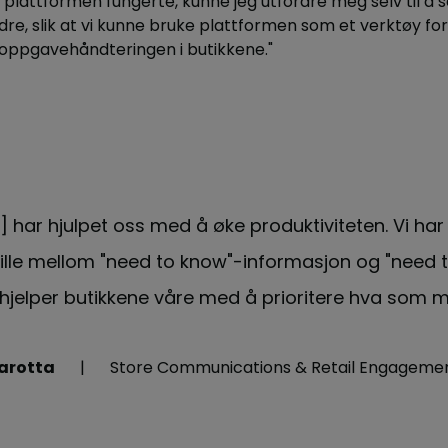
plattformen fungerte, kunne jeg utfordre meg selv til å s
re, slik at vi kunne bruke plattformen som et verktøy for 
ppgavehåndteringen i butikkene."
l] har hjulpet oss med å øke produktiviteten. Vi ha
skille mellom "need to know"-informasjon og "need 
jelper butikkene våre med å prioritere hva som m
arotta
Store Communications & Retail Engagement