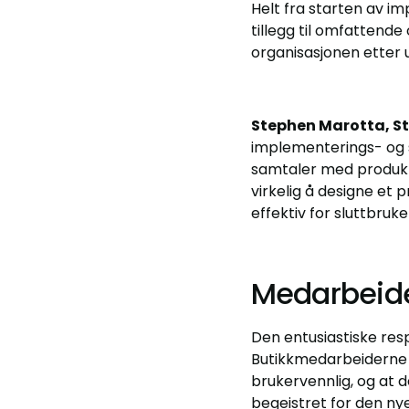
Helt fra starten av im
tillegg til omfattend
organisasjonen etter u
Stephen Marotta, St
implementerings- og s
samtaler med produkt
virkelig å designe et 
effektiv for sluttbruke
Medarbeide
Den entusiastiske res
Butikkmedarbeiderne 
brukervennlig, og at 
begeistret for den ny