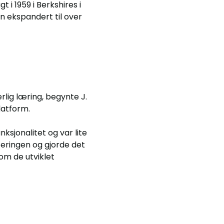
 i 1959 i Berkshires i
n ekspandert til over
rlig læring, begynte J.
platform.
sjonalitet og var lite
teringen og gjorde det
om de utviklet