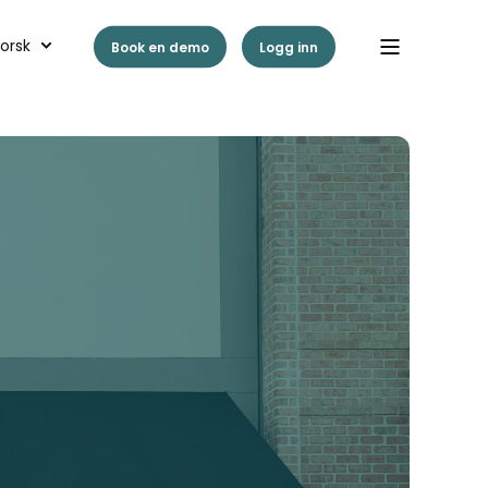
orsk
Book en demo
Logg inn