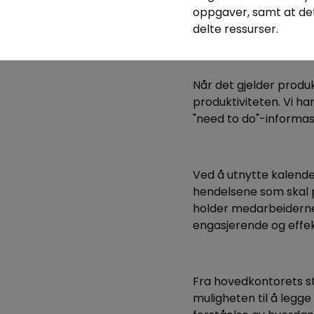
oppgaver, samt at det
delte ressurser.
Når det gjelder produkt
produktiviteten. Vi ha
"need to do"-informas
Ved å utnytte kalende
hendelsene som skal p
holder medarbeiderne 
engasjerende og effekt
Fra hovedkontorets stå
muligheten til å legge