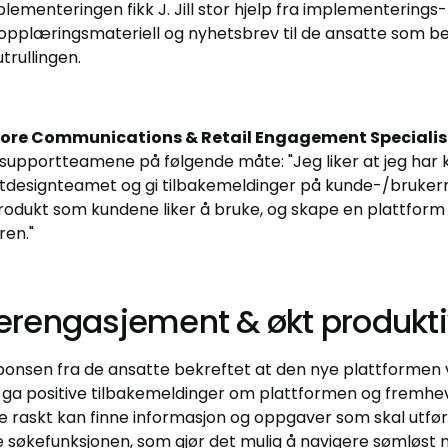
plementeringen fikk J. Jill stor hjelp fra implementerings
e opplæringsmateriell og nyhetsbrev til de ansatte som be
trullingen.
ore Communications & Retail Engagement Specialist h
upportteamene på følgende måte: "Jeg liker at jeg har k
designteamet og gi tilbakemeldinger på kunde-/brukerniv
produkt som kundene liker å bruke, og skape en plattform 
ren."
rengasjement & økt produkti
ponsen fra de ansatte bekreftet at den nye plattformen 
ga positive tilbakemeldinger om plattformen og fremhev
de raskt kan finne informasjon og oppgaver som skal utfør
e søkefunksjonen, som gjør det mulig å navigere sømløst m