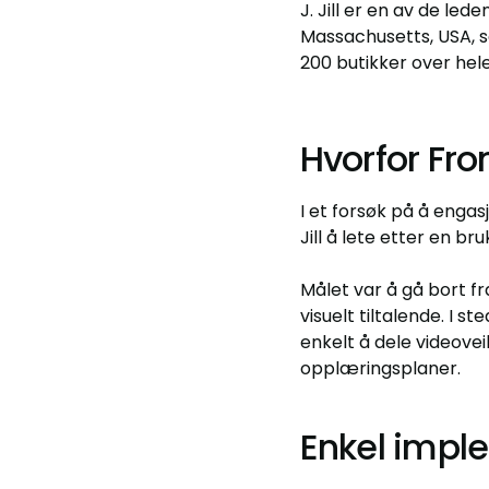
J. Jill er en av de led
Massachusetts, USA, s
200 butikker over hele
Hvorfor Fron
I et forsøk på å engas
Jill å lete etter en b
Målet var å gå bort f
visuelt tiltalende. I 
enkelt å dele videovei
opplæringsplaner.
Enkel impl