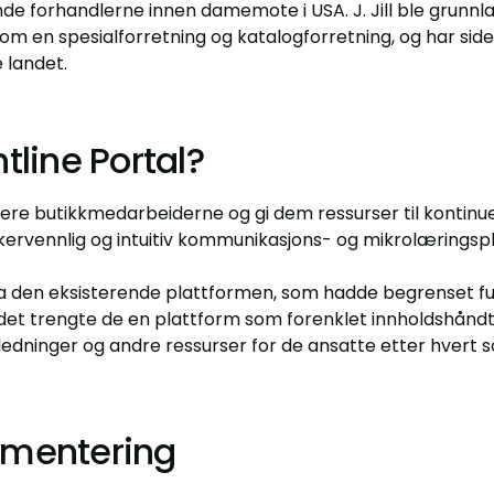
ende forhandlerne innen damemote i USA. J. Jill ble grunnlagt
om en spesialforretning og katalogforretning, og har side
 landet.
tline Portal?
jere butikkmedarbeiderne og gi dem ressurser til kontinue
rukervennlig og intuitiv kommunikasjons- og mikrolærings
ra den eksisterende plattformen, som hadde begrenset funk
stedet trengte de en plattform som forenklet innholdshånd
ledninger og andre ressurser for de ansatte etter hvert s
ementering