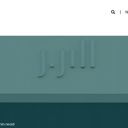
N
min read