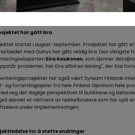
jektet har gått bra
ktet startet i august-september. Prosjektet har gått et
arbeidet med Quinyx har gått veldig bra. Den viktigste 
nteringseksperten
Eira Kaukonen
, som kjenner detaljh
pstår problemer, har Eira alltid en løsning", sier Essi forn
lementeringsprosjektet har også vært Synsam Finlands int
- og forretningssjefer fra hele Finland. Gjennom hele pro
ed seg det daglige perspektivet til butikkene og behovene
så dannet et nettverk av nøkkelbrukere som har spilt en 
iftseiere under implementeringen.
ektledelse for å støtte endringer