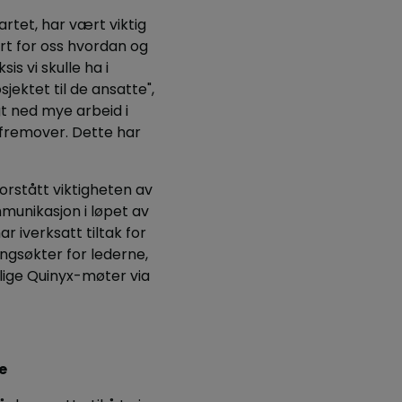
artet, har vært viktig
lart for oss hvordan og
s vi skulle ha i
jektet til de ansatte",
agt ned mye arbeid i
et fremover. Dette har
orstått viktigheten av
munikasjon i løpet av
r iverksatt tiltak for
ngsøkter for lederne,
tlige Quinyx-møter via
e