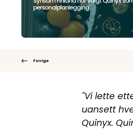
Synsam Finland har valgt Quinyx som
personalplanlegging
Forrige
"Vi lette et
uansett hve
Quinyx. Qui