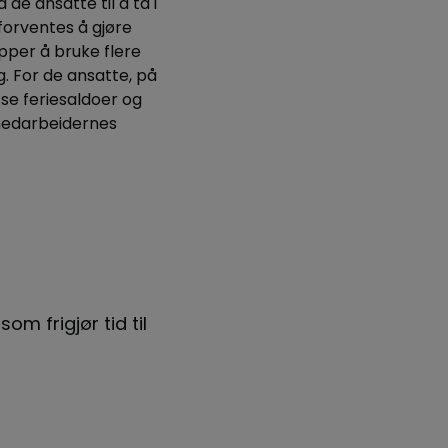
 de ansatte til å ta i
forventes å gjøre
pper å bruke flere
g. For de ansatte, på
se feriesaldoer og
 medarbeidernes
om frigjør tid til
“Lederne trenger ikke lenge