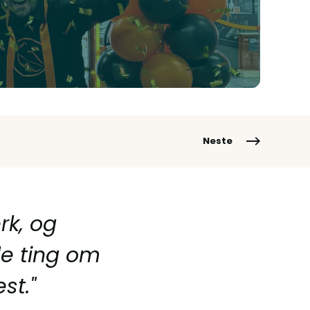
Neste
rk, og
de ting om
st."