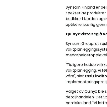
Synsam Finland er del
spekter av produkter 
butikker i Norden og 
optikere, særlig gjenn
Quinyx viste seg å 
Synsam Group, et rask
vaktplanleggingssyst
medarbeideropplevel
"Tidligere hadde vi ik
vaktplanlegging. Vi føl
våre", sier
Essi Lindh
implementeringsprosj
Valget av Quinyx ble 
detaljhandelen. Det v
nordiske land. "Vi let