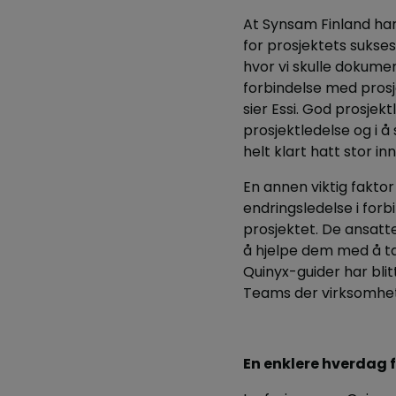
At Synsam Finland har 
for prosjektets suksess
hvor vi skulle dokumen
forbindelse med prosje
sier Essi. God prosjekt
prosjektledelse og i å 
helt klart hatt stor in
En annen viktig faktor
endringsledelse i for
prosjektet. De ansatte 
å hjelpe dem med å ta
Quinyx-guider har blit
Teams der virksomhet
En enklere hverdag f