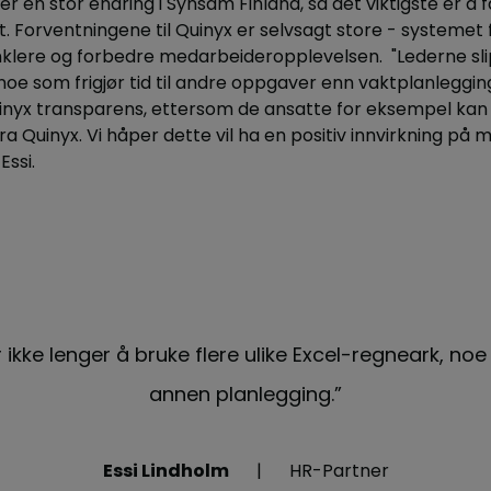
r en stor endring i Synsam Finland, så det viktigste er å få
. Forventningene til Quinyx er selvsagt store - systemet 
enklere og forbedre medarbeideropplevelsen. "Lederne sli
noe som frigjør tid til andre oppgaver enn vaktplanleggin
uinyx transparens, ettersom de ansatte for eksempel kan 
ra Quinyx. Vi håper dette vil ha en positiv innvirkning på
Essi.
ikke lenger å bruke flere ulike Excel-regneark, noe s
annen planlegging.”
Essi Lindholm
HR-Partner