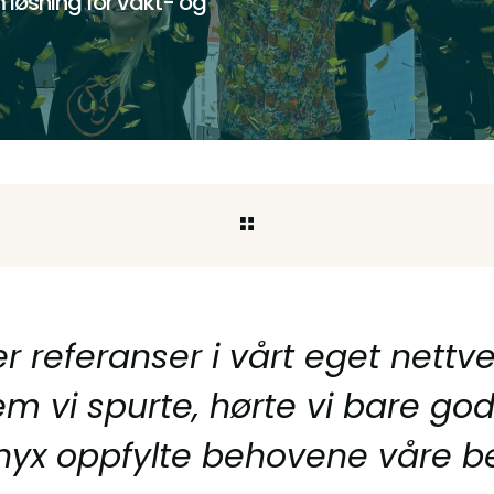
 løsning for vakt- og
ter referanser i vårt eget nettve
m vi spurte, hørte vi bare go
nyx oppfylte behovene våre be