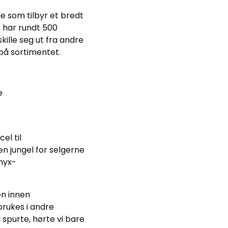
e som tilbyr et bredt
p har rundt 500
ille seg ut fra andre
 på sortimentet.
e
el til
 en jungel for selgerne
nyx-
en innen
brukes i andre
 spurte, hørte vi bare