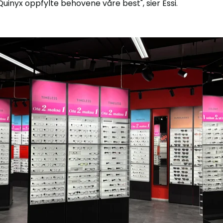
uinyx oppfylte behovene våre best", sier Essi.