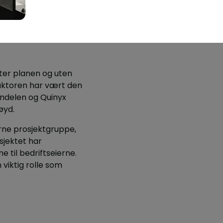
ter planen og uten
faktoren har vært den
andelen og Quinyx
øyd.
erne prosjektgruppe,
sjektet har
 til bedriftseierne.
viktig rolle som