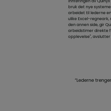
Innføringen av Quinyx e
bruk det nye systemet
arbeidet til lederne 
ulike Excel-regneark, 
den annen side, gir Q
arbeidstimer direkte f
opplevelse", avslutter 
ark, noe som frigjør tid til
“Lederne trenger 