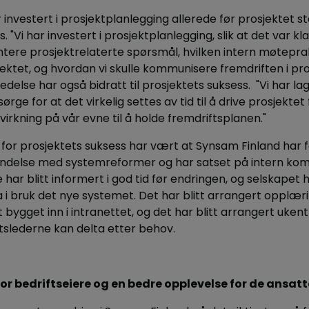
investert i prosjektplanlegging allerede før prosjektet st
. "Vi har investert i prosjektplanlegging, slik at det var k
tere prosjektrelaterte spørsmål, hvilken intern møtepraksi
ktet, og hvordan vi skulle kommunisere fremdriften i pros
ledelse har også bidratt til prosjektets suksess. "Vi har l
sørge for at det virkelig settes av tid til å drive prosjekt
nvirkning på vår evne til å holde fremdriftsplanen."
 for prosjektets suksess har vært at Synsam Finland har f
bindelse med systemreformer og har satset på intern kom
har blitt informert i god tid før endringen, og selskapet ha
 i bruk det nye systemet. Det har blitt arrangert opplæri
t bygget inn i intranettet, og det har blitt arrangert uken
slederne kan delta etter behov.
or bedriftseiere og en bedre opplevelse for de ansatt