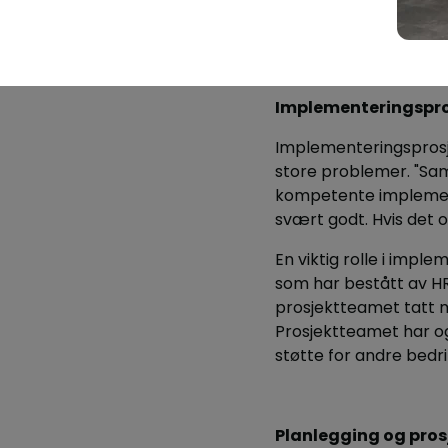
Implementeringspros
Implementeringsprosje
store problemer. "Sam
kompetente impleme
svært godt. Hvis det op
En viktig rolle i imp
som har bestått av HR
prosjektteamet tatt m
Prosjektteamet har og
støtte for andre bedr
Planlegging og prosj