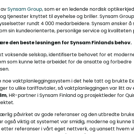
 av
Synsam Group,
som er en ledende nordisk optikerkjed
og tjenester knyttet til øyehelse og briller. Synsam Grou
sysselsetter rundt 4 000 medarbeidere. Synsam ønsker å sk
om sin kundeorienterte, personlige service og kvaliteten
være den beste løsningen for Synsam Finlands behov.
t voksende selskap, identifiserte behovet for et modern
em som kunne lette arbeidet for de ansatte og forbedre
sen.
ke noe vaktplanleggingssystem i det hele tatt og brukte Exc
ger to ulike tariffavtaler, så vaktplanleggingen var litt av
olm
, HR-partner i Synsam Finland og prosjektleder for Qui
ektet.
særlig påvirket av gode referanser og den utbredte bruk
ar også viktig at systemet var smidig, moderne og kunne 
te etter referanser i vårt eget nettverk, og uansett hvem vi