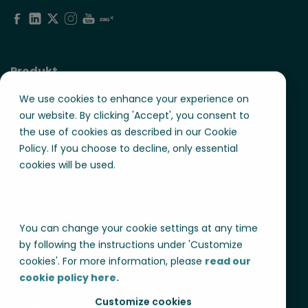
Produkt
We use cookies to enhance your experience on
Workforce Management
our website. By clicking 'Accept', you consent to
AI-optimalisering
the use of cookies as described in our Cookie
Policy. If you choose to decline, only essential
Quinyx
cookies will be used.
Kunder
Om oss
Nyheter & Presse
You can change your cookie settings at any time
by following the instructions under 'Customize
Karriere
cookies'. For more information, please
read our
Whistleblowing
cookie policy here.
Insights
Customize cookies