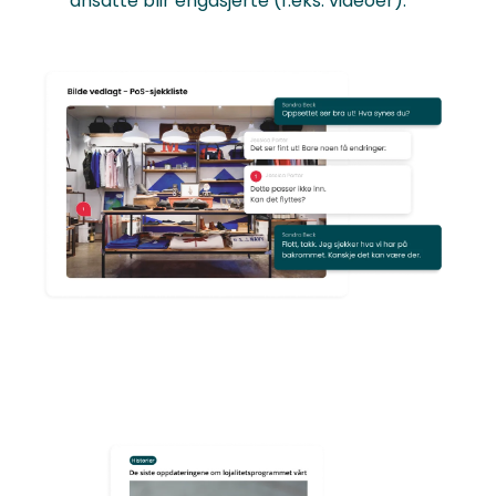
ansatte blir engasjerte (f.eks. videoer).