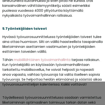
aiheutuneita kustannuksia ja siten pitää ne kurissa. Eräs
kansainvälinen vähittäismyyntiketju säästi esimerkiksi
puolessa vuodessa 4000 ylityötuntia käyttämällä
nykyaikaista työvoimanhallinnan ratkaisua.
5.Työntekijöiden toiveet
Hyvässä työvuorosuunnittelussa työntekijöiden toiveet tulee
aina ottaa huomioon. Silti on välillä haasteellista tasapainoilla
liiketoiminnan asettamien vaatimusten ja työntekijöiden
esittämien toiveiden välillä.
Tähän
mobiililähtöinen työvoimanhallinta
tarjoaa ratkaisun.
Kun työntekijöillä on käytössään työvoimanhallintaan
tarkoitettu mobiilisovellus, he voivat helposti ja nopeasti
anoa vapaata, vaihtaa työvuoroja tai valita itselleen sopivia
työvuoroja. Se helpottaa heidän elämäänsä ja säästää aikaa
työvuorosuunnittelijan kalenterissa. Kaikki voittavat!
Täydellisessä työvuorosuunnittelussa saadaan varmistettua
liiketoiminnan optimaalinen toimivuus tarkan datan sekä