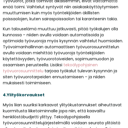
Työvuorot, jotka toimivat aikaisemmin, eivät välttämättä
enää toimi. Vaihtelut syntyvät niin asiakaskäyttäytymisen
muuttumisen kuin myös työntekijöiden äkillisten
poissaolojen, kuten sairaspoissaolon tai karanteenin takia.
Kun talouselämä muuttuu jatkuvasti, pitää työkalujen olla
kunnossa – niiden avulla voidaan automatisoida ja
optimoida työvuoroja myös kysynnän vaihtelut huomioiden.
Työvoimanhallinnan automaattisen työvuorosuunnittelun
avulla voidaan miehittää työvuoroja työntekijöiden
käytettävyyden, työvuorotoiveiden, sopimusmuodon ja
osaamisen perusteella. Lisäksi
tekoälypohjainen
työvuorosuunnittelu
tarjoaa työkalut tulevan kysynnän ja
siten työvuorotarpeiden ennustamiseen – ja niiden
mukaisesti toimimiseen.
4.Ylityökorvaukset
Myös liian suuriksi karkaavat ylityökustannukset aiheuttavat
kuormitusta liiketoiminnalle jopa niin, että kaavailtu
henkilöstöbudjetti ylittyy. Tekoälypohjaisella
työvuorosuunnittelujärjestelmällä voidaan seurata ylitöistä