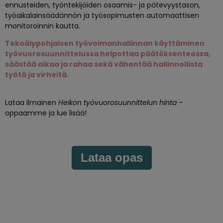
ennusteiden, työntekijöiden osaamis- ja pätevyystason,
työaikalainsäädännön ja työsopimusten automaattisen
monitoroinnin kautta.
Tekoälypohjaisen työvoimanhallinnan käyttäminen
työvuorosuunnittelussa helpottaa päätöksenteossa,
säästää aikaa ja rahaa sekä vähentää hallinnollista
työtä ja virheitä.
Lataa ilmainen
Heikon työvuorosuunnittelun hinta
-
oppaamme ja lue lisää!
Lataa opas