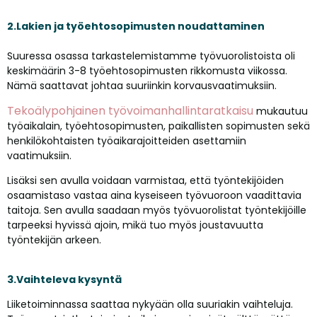
2.Lakien ja työehtosopimusten noudattaminen
Suuressa osassa tarkastelemistamme työvuorolistoista oli
keskimäärin 3-8 työehtosopimusten rikkomusta viikossa.
Nämä saattavat johtaa suuriinkin korvausvaatimuksiin.
Tekoälypohjainen työvoimanhallintaratkaisu
mukautuu
työaikalain, työehtosopimusten, paikallisten sopimusten sekä
henkilökohtaisten työaikarajoitteiden asettamiin
vaatimuksiin.
Lisäksi sen avulla voidaan varmistaa, että työntekijöiden
osaamistaso vastaa aina kyseiseen työvuoroon vaadittavia
taitoja. Sen avulla saadaan myös työvuorolistat työntekijöille
tarpeeksi hyvissä ajoin, mikä tuo myös joustavuutta
työntekijän arkeen.
3.Vaihteleva kysyntä
Liiketoiminnassa saattaa nykyään olla suuriakin vaihteluja.