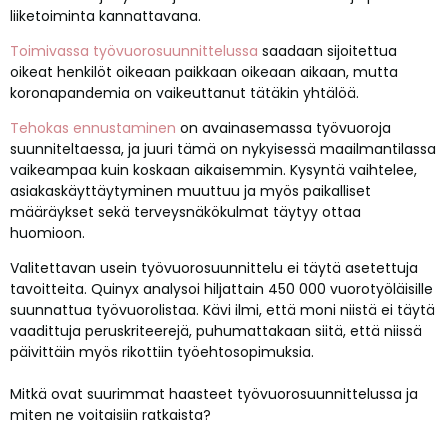
liiketoiminta kannattavana.
Toimivassa työvuorosuunnittelussa
saadaan sijoitettua
oikeat henkilöt oikeaan paikkaan oikeaan aikaan, mutta
koronapandemia on vaikeuttanut tätäkin yhtälöä.
Tehokas ennustaminen
on avainasemassa työvuoroja
suunniteltaessa, ja juuri tämä on nykyisessä maailmantilassa
vaikeampaa kuin koskaan aikaisemmin. Kysyntä vaihtelee,
asiakaskäyttäytyminen muuttuu ja myös paikalliset
määräykset sekä terveysnäkökulmat täytyy ottaa
huomioon.
Valitettavan usein työvuorosuunnittelu ei täytä asetettuja
tavoitteita. Quinyx analysoi hiljattain 450 000 vuorotyöläisille
suunnattua työvuorolistaa. Kävi ilmi, että moni niistä ei täytä
vaadittuja peruskriteerejä, puhumattakaan siitä, että niissä
päivittäin myös rikottiin työehtosopimuksia.
Mitkä ovat suurimmat haasteet työvuorosuunnittelussa ja
miten ne voitaisiin ratkaista?