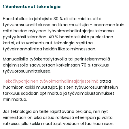
1.Vanhentunut teknologia
Haastatelluista johtajista 30 % oli sitä mieltä, että
työvuorosuunnittelussa on liikaa muuttujia – enemmän kuin
mitä heidän nykyinen työvoimanhallintajärjestelmänsä
pystyy käsittelemään. 40 % haastatelluista puolestaan
kertoi, että vanhentunut teknologia rajoittaa
työvoimanhallintaa heidän liiketoiminnassaan.
Manuaalisilla työskentelytavoilla tai perinteisemmällä
ohjelmistolla saavutetaan korkeintaan 70 % tarkkuus
työvuorosuunnittelussa.
Tekoälypohjainen työvoimanhallintajärjestelmä
ottaa
huomioon kaikki muuttujat, ja siten työvuorosuunnittelun
tarkkuus saadaan optimoitua ja työvoimakustannukset
minimoitua.
Jos teknologia on teille rajoittavana tekijänä, niin nyt
viimeistään on aika astua rohkeasti eteenpäin ja valita
ratkaisu, jolla kaikki muuttujat voidaan ottaa huomioon.