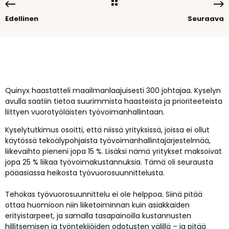
Edellinen
Seuraava
Quinyx haastatteli maailmanlaajuisesti 300 johtajaa. Kyselyn
avulla saatiin tietoa suurimmista haasteista ja prioriteeteista
liittyen vuorotyöläisten työvoimanhallintaan.
Kyselytutkimus osoitti, että niissä yrityksissä, joissa ei ollut
käytössä tekoälypohjaista työvoimanhallintajärjestelmää,
liikevaihto pieneni jopa 15 %. Lisäksi nämä yritykset maksoivat
jopa 25 % liikaa työvoimakustannuksia. Tämä oli seurausta
pääasiassa heikosta työvuorosuunnittelusta.
Tehokas työvuorosuunnittelu ei ole helppoa. Siinä pitää
ottaa huomioon niin liiketoiminnan kuin asiakkaiden
erityistarpeet, ja samalla tasapainoilla kustannusten
hillitsemisen ja työntekijöiden odotusten välillä – ja pitää