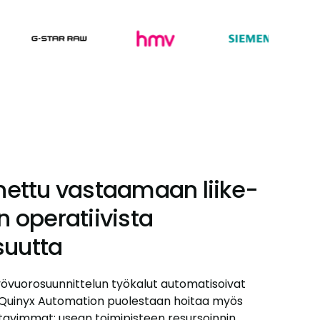
ettu vastaamaan liike-
 operatiivista
suutta
yövuorosuunnittelun työkalut automatisoivat
. Quinyx Automation puolestaan hoitaa myös
tavimmat: usean toimipisteen resursoinnin,