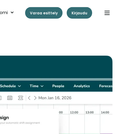
omi
Varaa esittely
Kirjaudu