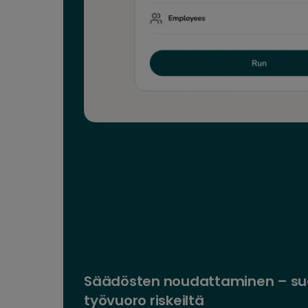
Säädösten noudattaminen – suo
työvuoro riskeiltä