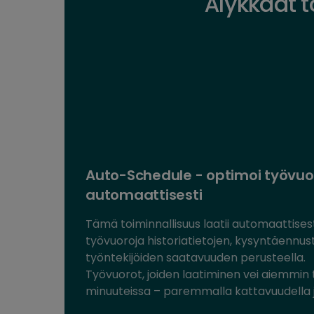
Älykkäät 
Auto-Schedule - optimoi työvuo
automaattisesti
Tämä toiminnallisuus laatii automaattises
työvuoroja historiatietojen, kysyntäennus
työntekijöiden saatavuuden perusteella.
Työvuorot, joiden laatiminen vei aiemmin 
minuuteissa – paremmalla kattavuudella j