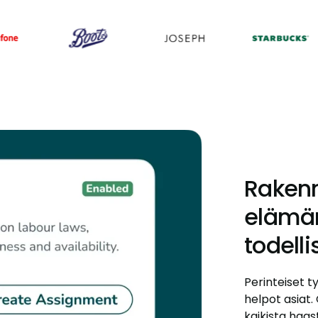
Rakenn
elämän
todelli
Perinteiset t
helpot asiat
kaikista haas