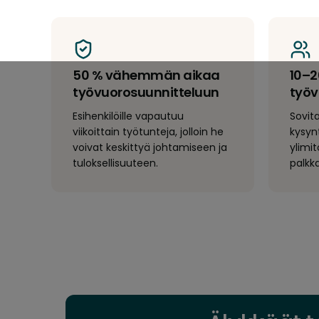
50 % vähemmän aikaa
10–
työvuorosuunnitteluun
työ
Esihenkilöille vapautuu
Sovit
viikoittain työtunteja, jolloin he
kysyn
voivat keskittyä johtamiseen ja
ylimit
tuloksellisuuteen.
palkk