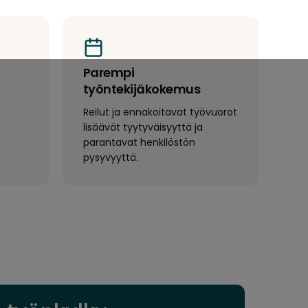
Parempi
työntekijäkokemus
Reilut ja ennakoitavat työvuorot
lisäävät tyytyväisyyttä ja
parantavat henkilöstön
pysyvyyttä.