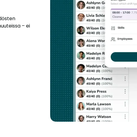
ädösten
uuteissa – ei