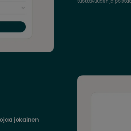
tuottavuuden ja poista
jaa jokainen