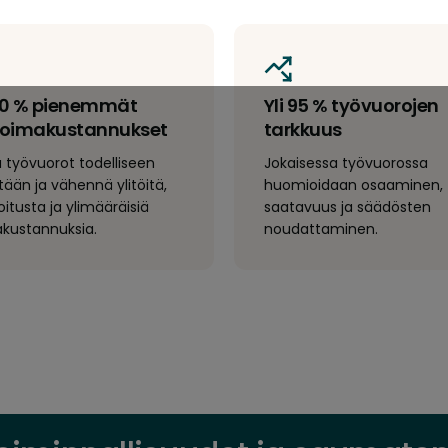
20 % pienemmät
Yli 95 % työvuorojen
voimakustannukset
tarkkuus
a työvuorot todelliseen
Jokaisessa työvuorossa
tään ja vähennä ylitöitä,
huomioidaan osaaminen,
oitusta ja ylimääräisiä
saatavuus ja säädösten
akustannuksia.
noudattaminen.