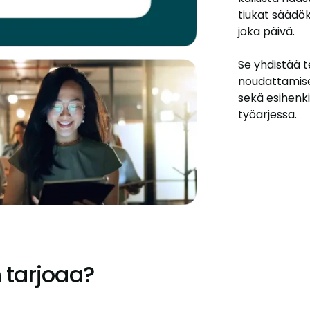
tiukat säädö
joka päivä.
Se yhdistää 
noudattamisen
sekä esihenki
työarjessa.
 tarjoaa?