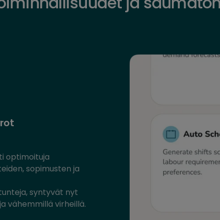
toiminnallisuudet ja saumaton
rot
ti optimoituja
teiden, sopimusten ja
tunteja, syntyvät nyt
a vähemmillä virheillä.