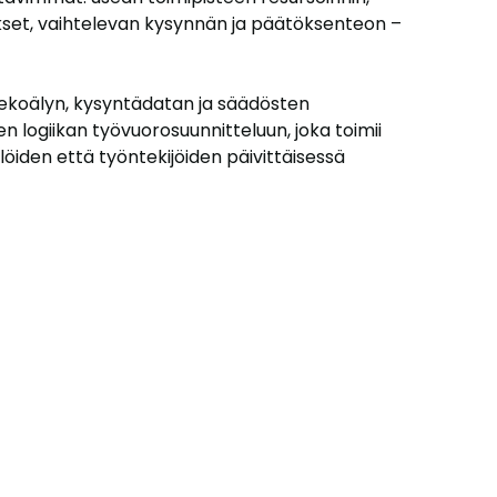
kset, vaihtelevan kysynnän ja päätöksenteon –
tekoälyn, kysyntädatan ja säädösten
 logiikan työvuorosuunnitteluun, joka toimii
löiden että työntekijöiden päivittäisessä