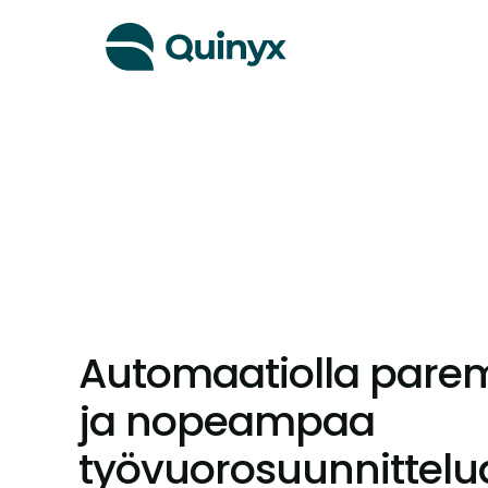
Automaatiolla par
ja nopeampaa
työvuorosuunnittelu