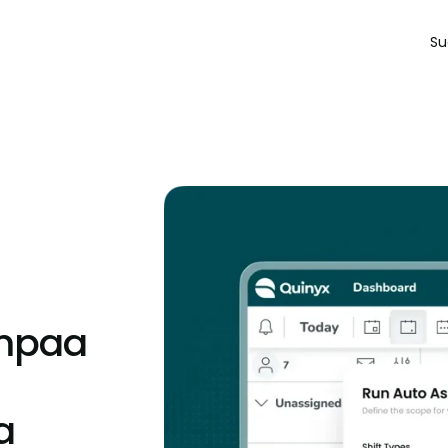
Su
empaa
a