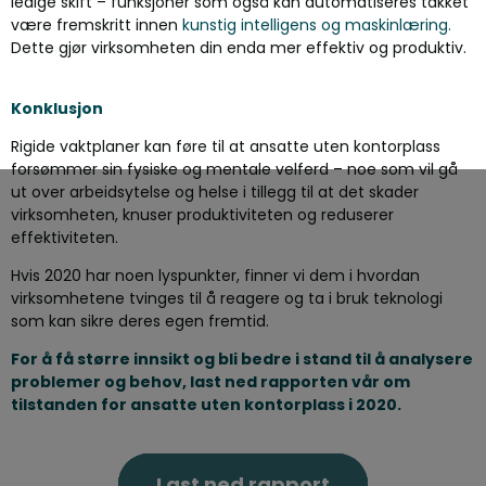
ledige skift – funksjoner som også kan automatiseres takket
være fremskritt innen
kunstig intelligens og maskinlæring.
Dette gjør virksomheten din enda mer effektiv og produktiv.
Konklusjon
Rigide vaktplaner kan føre til at ansatte uten kontorplass
forsømmer sin fysiske og mentale velferd – noe som vil gå
ut over arbeidsytelse og helse i tillegg til at det skader
virksomheten, knuser produktiviteten og reduserer
effektiviteten.
Hvis 2020 har noen lyspunkter, finner vi dem i hvordan
virksomhetene tvinges til å reagere og ta i bruk teknologi
som kan sikre deres egen fremtid.
For å få større innsikt og bli bedre i stand til å analysere
problemer og behov, last ned rapporten vår om
tilstanden for ansatte uten kontorplass i 2020.
Last ned rapport