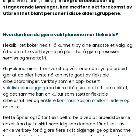
Rigide vaktplaner, i tillegg til
lengre arbeidsuker og
stagnerende lønninger, kan medføre økt forekomst av
utbrenthet blant personer i disse aldersgruppene.
Hvordan kan du gjøre vaktplanene mer fleksible?
Fleksibilitet koker ned til å kunne tilby dine ansatte et valg, og
å ha de rette verktøyene på plass for å gjøre prosessen
sømløs og smertefri.
Gig-økonomiens fremvekst og vårt endrede syn på arbeid
gjør at de aller fleste nå kan nyte godt av fleksible
arbeidsordninger. Verktøy som en app-basert
vaktlisteplanlegging
kan bidra til å gjøre dette til en realitet,
og det samme kan en kultur som støtter fleksible
arbeidsrutiner og
enklere kommunikasjon mellom ledere og
ansatte.
Dette åpner også for fleksibelt arbeid ved at arbeidstakerne
enkelt kan bytte skift samtidig som lederne får et sett av
enkle verktøy for å gjøre flere skift tilgjengelige og bemanne