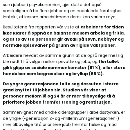
som jobber i gig-økonomien, gjør dette det også
vanskeligere å ha flere jobber og en noenlunde forutsigbar
inntekt, ettersom arbeidstimene deres kan variere mye.
Resultatene fra rapporten vår viste at
arbeidere for tiden
ikke klarer å oppnå en balanse mellom arbeid og fritid,
og at to av tre personer gir avkall på søvn, hobbyer og
normale spisevaner på grunn av rigide vaktplaner.
Arbeidere hevdet av samme grunn at de også regelmessig
ble nødt til å velge mellom privatliv og jobb, og
flertallet
gikk glipp av sosiale sammenkomster (81 %), eller store
hendelser som begravelser og bryllup (65 %).
De yngre generasjonene følte seg dessuten i større
grad knyttet til jobben sin. S
tudien vår viser at
personer mellom 18 og 24 år er mer tilbøyelige til å
prioritere jobben fremfor trening og restitusjon.
Sammenlignet med andre aldersgrupper i arbeidsstyrken, er
de yngre («generasjon Z» og «millenniumsgenerasjonen»)
mer tilbøyelige til å prioritere jobb fremfor helse og fritid.