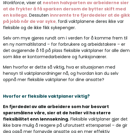
Workforce
, viser at
nesten halvparten av arbeiderne sier
at de frykter å få sparken dersom de bytter skift med
en kollega.
Dessuten
innrømte tre fjerdedeler at de gikk
på jobb når de var syke
,
fordi vaktplanene deres ikke var
fleksible og de ikke fikk sykepenger.
Selv om mye gjøres rundt om i verden for å komme frem til
en ny normaltilstand – for forbrukere og arbeidstakere – er
det avgjørende å få på plass fleksible vaktplaner for alle dem
som ikke er kontormedarbeidere og funksjonærer.
Men hvorfor er dette så viktig, hva er situasjonen med
hensyn til vaktplanordninger nå, og hvordan kan du selv
oppnå mer fleksible vaktplaner for dine ansatte?
Hvorfor er fleksible vaktplaner viktig?
En fjerdedel av alle arbeidere som har besvart
spørsmålene våre, sier at de heller vil ha større
fleksibilitet enn lønnsøkning.
Fleksible vaktplaner gjør det
ikke bare mulig å reagere på uforutsett etterspørsel – de gir
deg også mer fornøyde ansatte og en mer effektiv