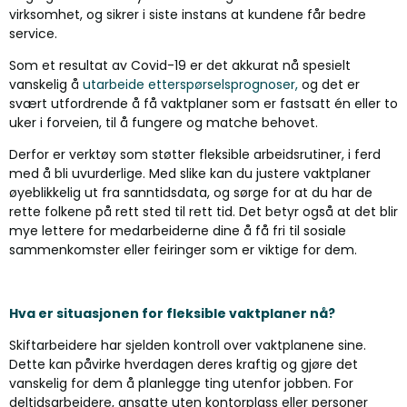
virksomhet, og sikrer i siste instans at kundene får bedre
service.
Som et resultat av Covid-19 er det akkurat nå spesielt
vanskelig å
utarbeide etterspørselsprognoser,
og det er
svært utfordrende å få vaktplaner som er fastsatt én eller to
uker i forveien, til å fungere og matche behovet.
Derfor er verktøy som støtter fleksible arbeidsrutiner, i ferd
med å bli uvurderlige. Med slike kan du justere vaktplaner
øyeblikkelig ut fra sanntidsdata, og sørge for at du har de
rette folkene på rett sted til rett tid. Det betyr også at det blir
mye lettere for medarbeiderne dine å få fri til sosiale
sammenkomster eller feiringer som er viktige for dem.
Hva er situasjonen for fleksible vaktplaner nå?
Skiftarbeidere har sjelden kontroll over vaktplanene sine.
Dette kan påvirke hverdagen deres kraftig og gjøre det
vanskelig for dem å planlegge ting utenfor jobben. For
deltidsarbeidere, ansatte uten kontorplass eller personer