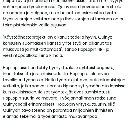
helpottavia ja hauskoja mobiilisovelluksia, joten miksi tyytyä
vähempään työelämässä. Quinyxissä työvuorosuunnittelu
on nopeaa ja helppoa, mikä helpottaa esimiesten työtä.
Myös vuorojen vaihtaminen ja lisävuorojen ottaminen on eri
toimipisteidenkin välillä sujuvaa.
"Käyttöönottoprojekti on alkanut todella hyvin. Quinyx-
konsultin Tuomaksen kanssa yhteistyö on alkanut tosi
mukavasti ja mutkattomasti", sanoo HopLopin HR- ja
viestintäpäällikkö Tiina Riihola.
HopLopilaiset on tehty hymystä, ilosta, yhteishengestä,
innostuksesta ja uteliaisuudesta. HopLop ei ole aivan
tavallinen työpaikka. Heillä työntekijät ovat seikkailupuistojen
valtiaita, jotka saavat riemun kipinän syttymään niin lapsissa
kuin aikuisissakin. Iloiset työntekijät ovat tunnistetusti
HopLopin suurin voimavara. Työajanhallinnan ratkaisuna
Quinyx sopii erinomaisesti HopLopin yrityskuttuuriin, sillä
Quinyxin tavoitteena on parantaa miljoonien ihmisten
elämää tekemällä työelämästä mukavampaa!