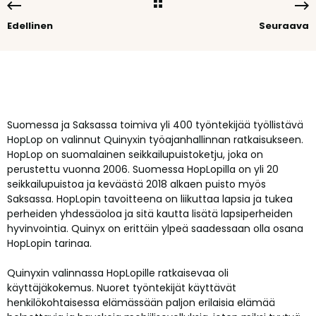
Edellinen
Seuraava
Suomessa ja Saksassa toimiva yli 400 työntekijää työllistävä
HopLop on valinnut Quinyxin työajanhallinnan ratkaisukseen.
HopLop on suomalainen seikkailupuistoketju, joka on
perustettu vuonna 2006. Suomessa HopLopilla on yli 20
seikkailupuistoa ja keväästä 2018 alkaen puisto myös
Saksassa. HopLopin tavoitteena on liikuttaa lapsia ja tukea
perheiden yhdessäoloa ja sitä kautta lisätä lapsiperheiden
hyvinvointia. Quinyx on erittäin ylpeä saadessaan olla osana
HopLopin tarinaa.
Quinyxin valinnassa HopLopille ratkaisevaa oli
käyttäjäkokemus. Nuoret työntekijät käyttävät
henkilökohtaisessa elämässään paljon erilaisia elämää