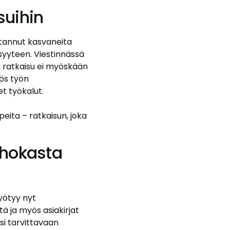
suihin
stannut kasvaneita
syyteen. Viestinnässä
n ratkaisu ei myöskään
ös työn
et työkalut.
peita – ratkaisun, joka
ehokasta
yötyy nyt
tä ja myös asiakirjat
ksi tarvittavaan