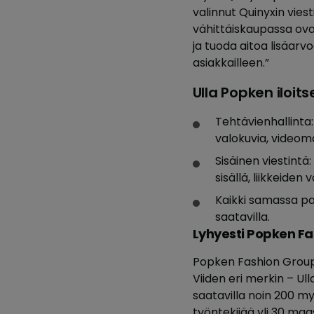
valinnut Quinyxin vies
vähittäiskaupassa ova
ja tuoda aitoa lisäarv
asiakkailleen.”
Ulla Popken iloit
Tehtävienhallinta
valokuvia, videomat
Sisäinen viestintä:
sisällä, liikkeiden
Kaikki samassa paik
saatavilla.
Lyhyesti Popken Fa
Popken Fashion Group o
Viiden eri merkin – Ul
saatavilla noin 200 m
työntekijää yli 30 maa