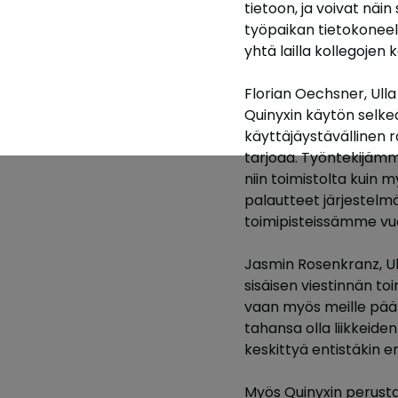
tietoon, ja voivat näi
työpaikan tietokoneelt
yhtä lailla kollegojen
Florian Oechsner, Ulla
Quinyxin käytön selke
käyttäjäystävällinen ra
tarjoaa. Työntekijämme
niin toimistolta kuin
palautteet järjestelmä
toimipisteissämme vu
Jasmin Rosenkranz, Ull
sisäisen viestinnän toi
vaan myös meille pääk
tahansa olla liikkeid
keskittyä entistäkin 
Myös Quinyxin perustaja