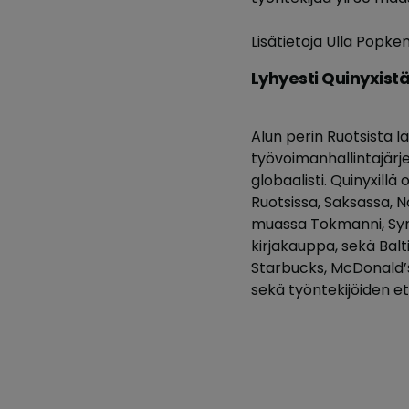
Lisätietoja Ulla Popken
Lyhyesti Quinyxist
Alun perin Ruotsista l
työvoimanhallintajärje
globaalisti. Quinyxillä
Ruotsissa, Saksassa, 
muassa Tokmanni, Synsa
kirjakauppa, sekä Bal
Starbucks, McDonald’s,
sekä työntekijöiden et