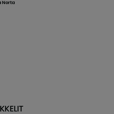
a Norta
KKELIT