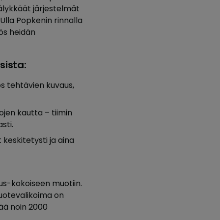
 älykkäät järjestelmät
Ulla Popkenin rinnalla
yös heidän
sista:
ös tehtävien kuvaus,
ojen kautta – tiimin
sti.
 keskitetysti ja aina
lus-kokoiseen muotiin.
tuotevalikoima on
tää noin 2000