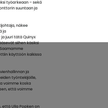
saksi työarkeaan – sekä
onttorin suuntaan ja
ijohtaja, näkee
ä ja
 ja juuri tätä Quinyx
äsevät siihen käsiksi
lä. Saamamme
ttiin käyttöön kaikissa
vienhallinnan ja
iden työntekijöille,
n ja voimme koska
 sen, että voimme
e, että Ulla Popken on