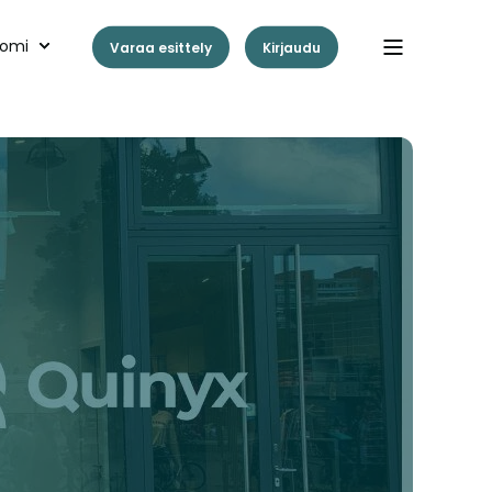
omi
Varaa esittely
Kirjaudu