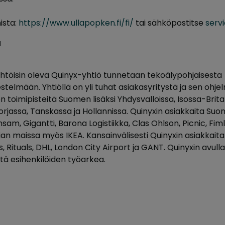
ista:
https://www.ullapopken.fi/fi/
tai sähköpostitse
serv
ä
ähtöisin oleva Quinyx-yhtiö tunnetaan tekoälypohjaisesta
stelmään. Yhtiöllä on yli tuhat asiakasyritystä ja sen ohj
 on toimipisteitä Suomen lisäksi Yhdysvalloissa, Isossa-Brita
Norjassa, Tanskassa ja Hollannissa. Quinyxin asiakkaita S
m, Gigantti, Barona Logistiikka, Clas Ohlson, Picnic, Fi
tian maissa myös IKEA. Kansainvälisesti Quinyxin asiakka
 Rituals, DHL, London City Airport ja GANT. Quinyxin avull
tä esihenkilöiden työarkea.