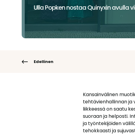
Ulla Popken nostaa Quinyxin avulla vi
Edellinen
Kansainvälinen muotike
tehtävienhallinnan ja 
liikkeessä on saatu k
suoraan ja helposti. I
ja työntekijöiden välil
tehokkaasti ja sujuvast