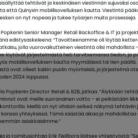
n sisällyttää tehtävät ja keskinäisen viestinnän sujuvaksi o
a että Quinyxin mobiilisovelluksen kautta. Viestintä pääk
 kesken on nyt nopeaa ja tukee työarjen muita prosesseja.
 Popkenin Senior Manager Retail Backoffice & IT ja projekt
änä edistysaskeleena: “Tavoitteenamme oli löytää ketter
tkaisu, jolla vuorovaikutteinen viestintä olisi mahdollista –
 löytävät järjestelmästä heti tarvitsemansa tiedon, ja pä
 myös mobiilisovelluksen kautta myymälässä tai tien pääl
stä ovat olleet kaikin puolin myönteisiä, ja järjestelmä ote
oden 2024 loppussa.
a Popkenin Director Retail & B2B, jatkaa: “Älykkään tehtä
minnot ovat meille suoranainen voitto – ei pelkästään liikke
onttorilla. Meillä on nyt vihdoin selkeä näkymä tehtävii
en kanssa yhteyksissä. Tämä säästää aikaa ja mahdollistaa
enemmän asiakkaisiimme.”
 ja toimitusjohtaja Erik Fjellborg iloitsee yhteistyöstä: ”S