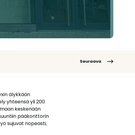
Seuraava
yxin älykkään
ely yhteensä yli 200
koimaan keskenään
 suuntiin pääkonttorin
työ sujuvat nopeasti,