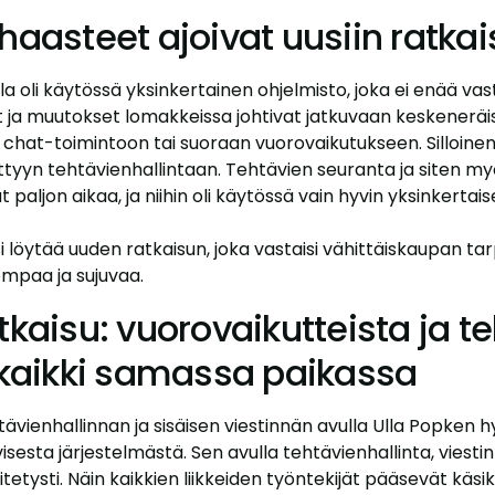
haasteet ajoivat uusiin ratkai
a oli käytössä yksinkertainen ohjelmisto, joka ei enää va
 ja muutokset lomakkeissa johtivat jatkuvaan keskeneräi
a chat-toimintoon tai suoraan vuorovaikutukseen. Silloine
ttyyn tehtävienhallintaan. Tehtävien seuranta ja siten my
paljon aikaa, ja niihin oli käytössä vain hyvin yksinkertais
i löytää uuden ratkaisun, joka vastaisi vähittäiskaupan tar
ompaa ja sujuvaa.
tkaisu: vuorovaikutteista ja t
 kaikki samassa paikassa
ävienhallinnan ja sisäisen viestinnän avulla Ulla Popken h
ivisesta järjestelmästä. Sen avulla tehtävienhallinta, viestin
itetysti. Näin kaikkien liikkeiden työntekijät pääsevät käsi