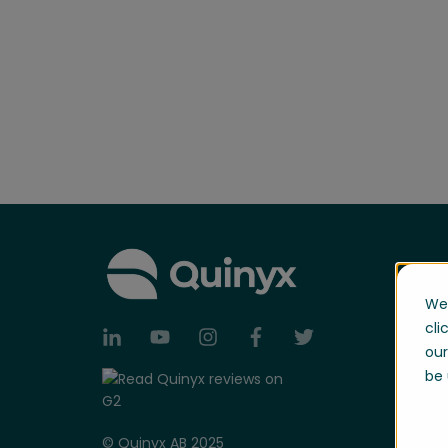
We 
cli
our
be 
© Quinyx AB 2025