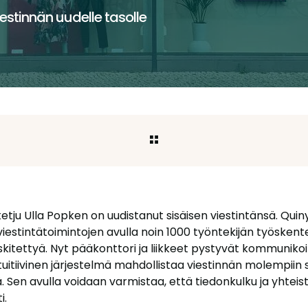
estinnän uudelle tasolle
tju Ulla Popken on uudistanut sisäisen viestintänsä. Quin
viestintätoimintojen avulla noin 1000 työntekijän työskent
eskitettyä. Nyt pääkonttori ja liikkeet pystyvät kommuni
ntuitiivinen järjestelmä mahdollistaa viestinnän molempiin
lä. Sen avulla voidaan varmistaa, että tiedonkulku ja yhteis
i.