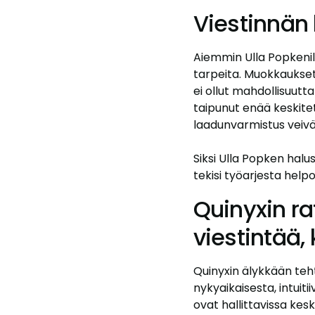
Viestinnän 
Aiemmin Ulla Popkenill
tarpeita. Muokkaukset
ei ollut mahdollisuutt
taipunut enää keskite
laadunvarmistus veivät 
Siksi Ulla Popken halus
tekisi työarjesta help
Quinyxin ra
viestintää,
Quinyxin älykkään teht
nykyaikaisesta, intuiti
ovat hallittavissa kesk