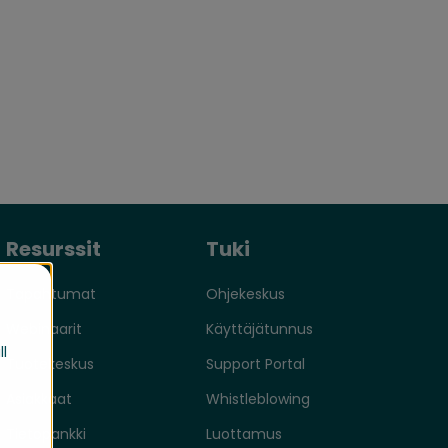
Resurssit
Tuki
Tapahtumat
Ohjekeskus
Webinaarit
Käyttäjätunnus
ll
Tuotekeskus
Support Portal
Asiakkaat
Whistleblowing
Tietopankki
Luottamus