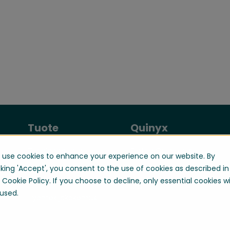
Tuote
Quinyx
Työajanhallinta
Tietoa Quinyxistä
use cookies to enhance your experience on our website. By
cking 'Accept', you consent to the use of cookies as described in
Liiketoiminnan
Contact us
optimointi
 Cookie Policy. If you choose to decline, only essential cookies wi
Ura
used.
Työntekijäkokemus