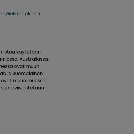
ice@ullapopken.fi
elmistoa käytetään
nniassa, Australiassa,
uomessa ovat muun
mlab ja Suomalainen
ita ovat muun muassa
a suoraviivaistetaan