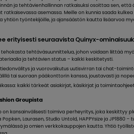
tinnän ja tehtävienhallinnan ratkaisuksi osoittaa sen, että
t ratkaisevassa asemassa. Meille on kunnia saada kulkea 
oa yhtiön työntekijöille, ja ajansäästön kautta lisäarvoa m
see erityisesti seuraavista Quinyx-ominaisuuk
: tehokasta tehtäväsuunnittelua, johon voidaan liittää my
eriaalia ja tehtävien status – kaikki keskitetysti.
 tiedonvälitys ja vuorovaikutus uutisvirran tai chat-toimint
 välillä tai suoraan pääkonttorin kanssa, joustavasti ja nopea
assa: kaikki tärkeät asiakirjat, käsikirjat ja toimintaohjeet
shion Groupista
n kansainvälisesti toimiva perheyritys, joka keskittyy p
la Popken, Laurasøn, Studio Untold, HAPPYsize ja JP1880 – 
yymälässä ja omien verkkokauppojen kautta. Yhtiö työllis
ssa.