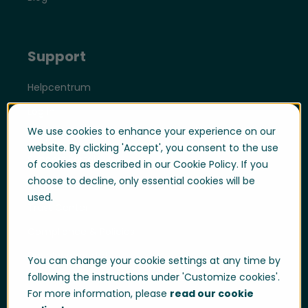
Support
Helpcentrum
Log in
We use cookies to enhance your experience on our
Support
website. By clicking 'Accept', you consent to the use
Support Portal
of cookies as described in our Cookie Policy. If you
choose to decline, only essential cookies will be
Whistleblowing
used.
Trust Center
Compliance & Policies
Developer portal
You can change your cookie settings at any time by
following the instructions under 'Customize cookies'.
For more information, please
read our cookie