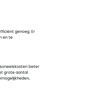
fficiënt genoeg. Er
n en te
ersoneelskosten beter
t grote aantal
emogelijkheden,