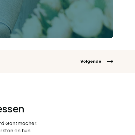
Volgende
essen
ard Gantmacher.
arkten en hun