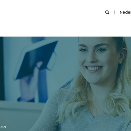
Nede
ead