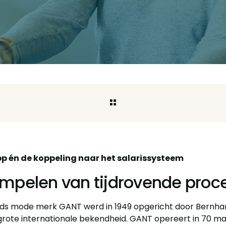
p én de koppeling naar het salarissysteem
impelen van tijdrovende proc
ds mode merk GANT werd in 1949 opgericht door Bernh
grote internationale bekendheid. GANT opereert in 70 m