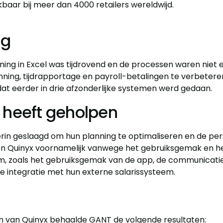
kbaar bij meer dan 4000 retailers wereldwijd.
ng
ing in Excel was tijdrovend en de processen waren niet e
ing, tijdrapportage en payroll-betalingen te verbetere
dat eerder in drie afzonderlijke systemen werd gedaan.
 heeft geholpen
e erin geslaagd om hun planning te optimaliseren en de p
en Quinyx voornamelijk vanwege het gebruiksgemak en he
em, zoals het gebruiksgemak van de app, de communicati
e integratie met hun externe salarissysteem.
 van Quinyx behaalde GANT de volgende resultaten: