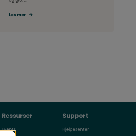
og gitt ...
Les mer
Ressurser
Support
Events
Hjelpesenter