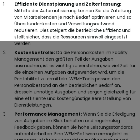
Effiziente Dienstplanung und Zeiterfassung:
Mithilfe der Automatisierung können Sie die Zuteilung
von Mitarbeitenden je nach Bedarf optimieren und so
Überstundenkosten und Verwaltungsaufwand
reduzieren. Dies steigert die betriebliche Effizienz und
stellt sicher, dass die Ressourcen sinnvoll eingesetzt
werden.
Kostenkontrolle:
Da die Personalkosten im Facility
Management den größten Teil der Ausgaben
ausmachen, ist es wichtig zu verstehen, wie viel Zeit für
die einzelnen Aufgaben aufgewendet wird, um die
Rentabilität zu ermitteln. WFM-Tools passen den
Personalbestand an den betrieblichen Bedarf an,
drosseln unnötige Ausgaben und sorgen gleichzeitig für
eine effiziente und kostengünstige Bereitstellung von
Dienstleistungen.
Performance Management:
Wenn Sie die Erledigung
von Aufgaben im Blick behalten und regelmäßig
Feedback geben, können Sie hohe Leistungsstandards
aufrechterhalten. Eine WFM-Software ermöglicht es