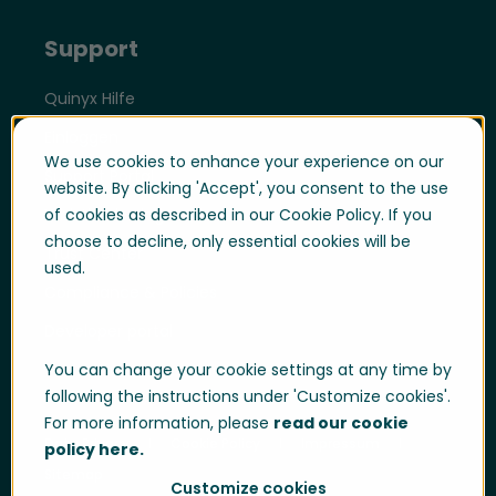
Support
Quinyx Hilfe
Einloggen
We use cookies to enhance your experience on our
Support Portal
website. By clicking 'Accept', you consent to the use
of cookies as described in our Cookie Policy. If you
Whistle blowing
choose to decline, only essential cookies will be
Trust Center
used.
Compliance & Policies
Developer portal
You can change your cookie settings at any time by
following the instructions under 'Customize cookies'.
For more information, please
read our cookie
Data Privacy
Cookie Policy
Impressum
policy here.
Sitemap
Customize cookies