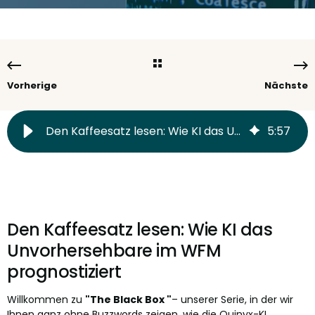
Vorherige
Nächste
Den Kaffeesatz lesen: Wie KI das Unvorhersehbare im WFM prognostiziert
5
:
57
Den Kaffeesatz lesen: Wie KI das
Unvorhersehbare im WFM
prognostiziert
Willkommen zu
"The Black Box "
– unserer Serie, in der wir
Ihnen ganz ohne Buzzwords zeigen, wie die Quinyx-KI