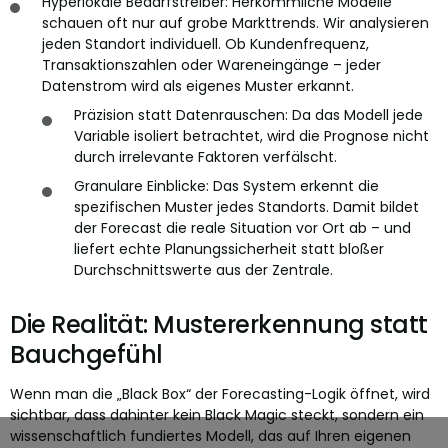
Hyperlokale Bedarfstreiber: Herkömmliche Modelle
schauen oft nur auf grobe Markttrends. Wir analysieren
jeden Standort individuell. Ob Kundenfrequenz,
Transaktionszahlen oder Wareneingänge – jeder
Datenstrom wird als eigenes Muster erkannt.
Präzision statt Datenrauschen: Da das Modell jede
Variable isoliert betrachtet, wird die Prognose nicht
durch irrelevante Faktoren verfälscht.
Granulare Einblicke: Das System erkennt die
spezifischen Muster jedes Standorts. Damit bildet
der Forecast die reale Situation vor Ort ab – und
liefert echte Planungssicherheit statt bloßer
Durchschnittswerte aus der Zentrale.
Die Realität: Mustererkennung statt
Bauchgefühl
Wenn man die „Black Box“ der Forecasting-Logik öffnet, wird
sichtbar, dass dahinter kein Black Magic steckt, sondern ein
wissenschaftlich fundiertes Modell, das auf Ihren eigenen