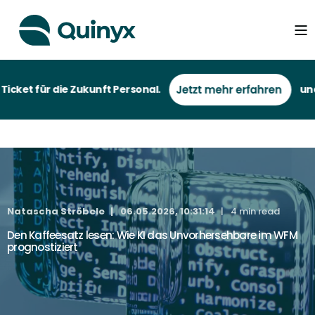
ket für die Zukunft Personal.
und be
Natascha Ströbele
06.05.2026, 10:31:14
4 min read
Den Kaffeesatz lesen: Wie KI das Unvorhersehbare im WFM
prognostiziert