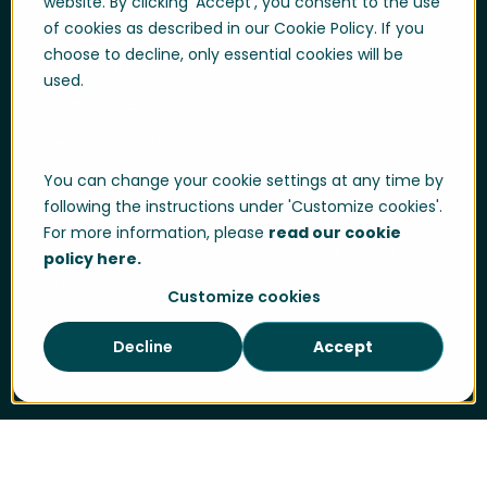
website. By clicking 'Accept', you consent to the use
of cookies as described in our Cookie Policy. If you
Whistle blowing
choose to decline, only essential cookies will be
Trust Center
used.
Compliance & Policies
Developer portal
You can change your cookie settings at any time by
following the instructions under 'Customize cookies'.
For more information, please
read our cookie
Data Privacy
Cookie Policy
Impressum
policy here.
Sitemap
Customize cookies
Decline
Accept
Cookie-Einstellungen