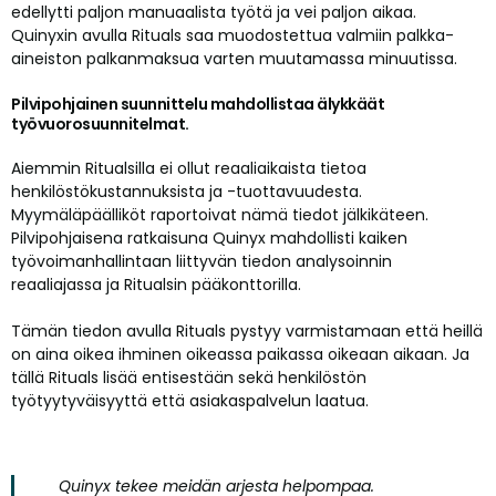
edellytti paljon manuaalista työtä ja vei paljon aikaa.
Quinyxin avulla Rituals saa muodostettua valmiin palkka-
aineiston palkanmaksua varten muutamassa minuutissa.
Pilvipohjainen suunnittelu mahdollistaa älykkäät
työvuorosuunnitelmat.
Aiemmin Ritualsilla ei ollut reaaliaikaista tietoa
henkilöstökustannuksista ja -tuottavuudesta.
Myymäläpäälliköt raportoivat nämä tiedot jälkikäteen.
Pilvipohjaisena ratkaisuna Quinyx mahdollisti kaiken
työvoimanhallintaan liittyvän tiedon analysoinnin
reaaliajassa ja Ritualsin pääkonttorilla.
Tämän tiedon avulla Rituals pystyy varmistamaan että heillä
on aina oikea ihminen oikeassa paikassa oikeaan aikaan. Ja
tällä Rituals lisää entisestään sekä henkilöstön
työtyytyväisyyttä että asiakaspalvelun laatua.
Quinyx tekee meidän arjesta helpompaa.