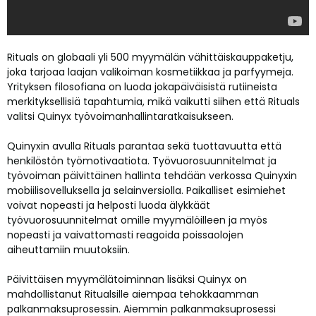
Rituals on globaali yli 500 myymälän vähittäiskauppaketju,
joka tarjoaa laajan valikoiman kosmetiikkaa ja parfyymeja.
Yrityksen filosofiana on luoda jokapäiväisistä rutiineista
merkityksellisiä tapahtumia, mikä vaikutti siihen että Rituals
valitsi Quinyx työvoimanhallintaratkaisukseen.
Quinyxin avulla Rituals parantaa sekä tuottavuutta että
henkilöstön työmotivaatiota. Työvuorosuunnitelmat ja
työvoiman päivittäinen hallinta tehdään verkossa Quinyxin
mobiilisovelluksella ja selainversiolla. Paikalliset esimiehet
voivat nopeasti ja helposti luoda älykkäät
työvuorosuunnitelmat omille myymälöilleen ja myös
nopeasti ja vaivattomasti reagoida poissaolojen
aiheuttamiin muutoksiin.
Päivittäisen myymälätoiminnan lisäksi Quinyx on
mahdollistanut Ritualsille aiempaa tehokkaamman
palkanmaksuprosessin. Aiemmin palkanmaksuprosessi