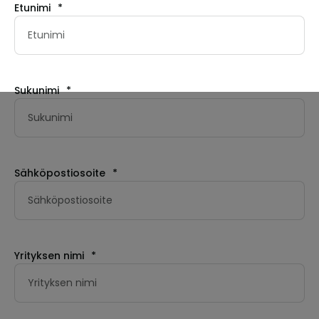
Etunimi
*
Sukunimi
*
Sähköpostiosoite
*
Yrityksen nimi
*