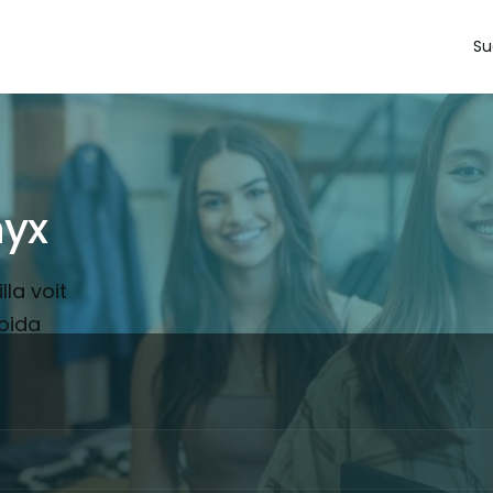
Su
nyx
lla voit
oida