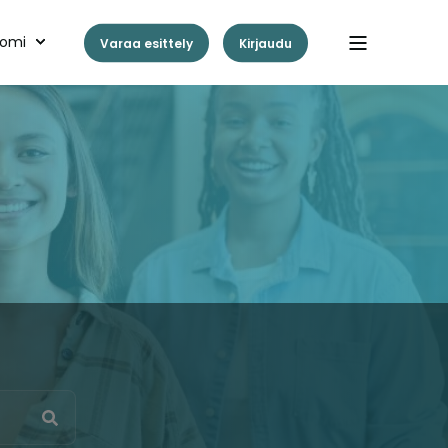
omi
Varaa esittely
Kirjaudu