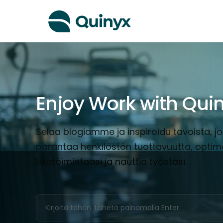
Enjoy Work with Qui
Selaa blogiamme ja inspiroidu tavoista, joi
parantaa henkilöstön tuottavuutta, optim
liiketoimintaasi ja nauttia työstäsi.