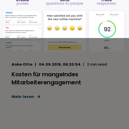
Anke Otte
04.09.2019, 06:20:54
2 min read
Kosten für mangelndes
Mitarbeiterengagement
Mehr lesen