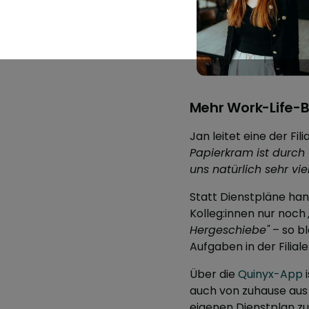
Mehr Work-Life-
Jan leitet eine der Fil
Papierkram ist durch 
uns natürlich sehr vie
Statt Dienstpläne han
Kolleg:innen nur noch
Hergeschiebe"
– so bl
Aufgaben in der Filiale
Über die
Quinyx-App
i
auch von zuhause aus
eigenen Dienstplan z