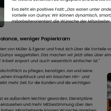
Eva zieht ein positives Fazit:
„Das waren unter a
nde
Vorteile von Quinyx: Wir können dynamisch, smart,
mitarbeiterorientiert die Wünsche der Mitarbeiter 
Balance, weniger Papierkram
ialen von Müller & Egerer und freut sich über die Vorteile 
Quinyx weggefallen. Das machen wir jetzt alles über ei
l Arbeit erspart und auch wesentlich einfacher ist."
dschriftlich zu pflegen, benötigen Jan und seine
„einen Knopfdruck und ein bisschen Hin- und
eibt mehr Zeit für die Kunden und die wichtigen
.
st es außerdem leichter geworden, Dienstpläne
 einzusehen und mehr Mitbestimmung über den
u haben. Mitarbeitende können Wünsche angeben,