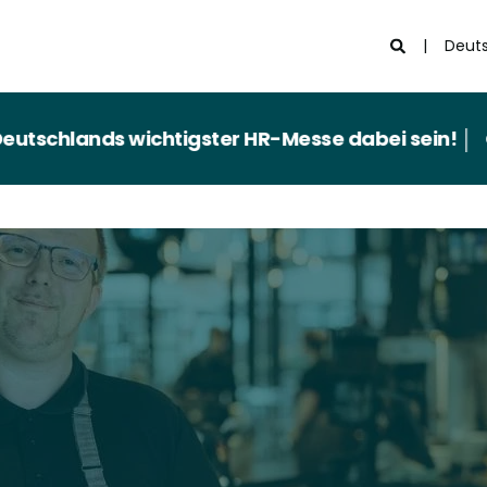
Deut
ds wichtigster HR-Messe dabei sein! │
Quinyx sche