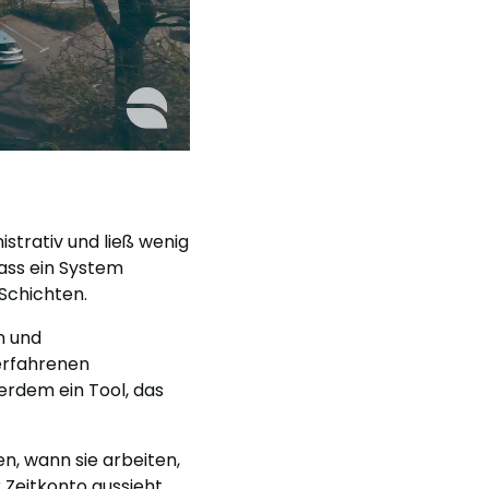
strativ und ließ wenig
dass ein System
Schichten.
n und
erfahrenen
erdem ein Tool, das
n, wann sie arbeiten,
 Zeitkonto aussieht.