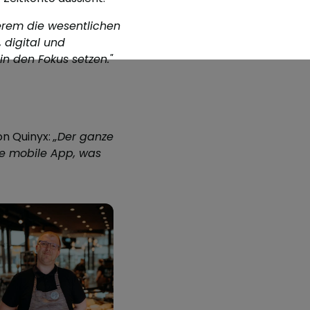
rem die wesentlichen
 digital und
in den Fokus setzen."
von Quinyx:
„Der ganze
ne mobile App, was