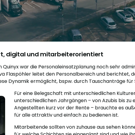
 digital und mitarbeiterorientiert
n Quinyx war die Personaleinsatzplanung noch sehr admini
 Eva Flaspöhler leitet den Personalbereich und berichtet, 
ese Dynamik ermöglicht, bspw. durch Tauschanträge für 
Für eine Belegschaft mit unterschiedlichen Kulture
unterschiedlichen Jahrgängen – von Azubis bis zu 
Angestellten kurz vor der Rente – brauchte es auß
für alle attraktiv und einfach zu bedienen ist.
Mitarbeitende sollten von zuhause aus sehen könne
für welche Schichten sie eingeplant sind und wie ihr