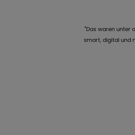
inyx: Wir können dynamisch,
"Das waren unter a
rbeiter in den Fokus setzen."
smart, digital und 
al