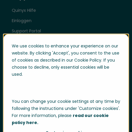
Quinyx Hilfe
Einloggen
Support Portal
Whistle blowing
We use cookies to enhance your experience on our
Trust Center
website. By clicking 'Accept', you consent to the use
of cookies as described in our Cookie Policy. If you
Compliance & Policies
choose to decline, only essential cookies will be
Developer portal
used.
You can change your cookie settings at any time by
Data Privacy
Cookie Policy
Impressum
following the instructions under 'Customize cookies'.
Sitemap
For more information, please
read our cookie
policy here.