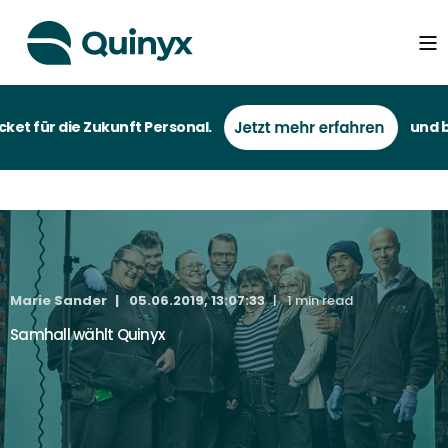
t für die Zukunft Personal.
und bei
Marie Sander
05.06.2019, 13:07:33
1 min read
Samhall wählt Quinyx