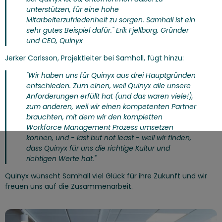
unterstützen, für eine hohe
Mitarbeiterzufriedenheit zu sorgen.
Samhall ist ein
sehr gutes Beispiel dafür."
Erik Fjellborg, Gründer
und CEO, Quinyx
Jerker Carlsson, Projektleiter bei Samhall, fügt hinzu:
"Wir haben uns für Quinyx aus drei Hauptgründen
entschieden. Zum einen, weil Quinyx alle unsere
Anforderungen erfüllt hat (und das waren viele!),
zum anderen, weil wir einen kompetenten Partner
brauchten, mit dem wir den kompletten
Workforce Management Prozess umsetzen
können, und - last but not least - weil wir finden,
dass Quinyx für uns die richtige Kultur und
richtigen Werte hat."
Quinyx wünscht Samhall viel Glück für ihre Zukunft und wir
freuen uns auf die Zusammenarbeit.