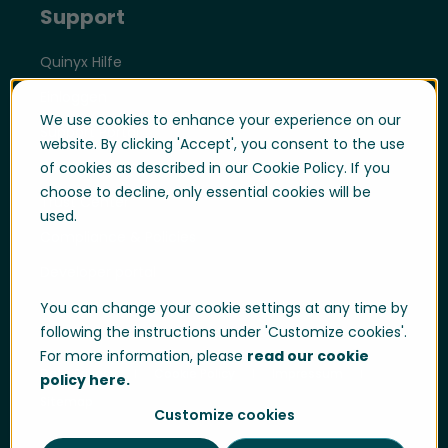
Support
Quinyx Hilfe
Einloggen
We use cookies to enhance your experience on our
Support Portal
website. By clicking 'Accept', you consent to the use
Whistle blowing
of cookies as described in our Cookie Policy. If you
choose to decline, only essential cookies will be
Trust Center
used.
Compliance & Policies
Developer portal
You can change your cookie settings at any time by
following the instructions under 'Customize cookies'.
For more information, please
read our cookie
Data Privacy
Cookie Policy
Impressum
policy here.
Sitemap
Customize cookies