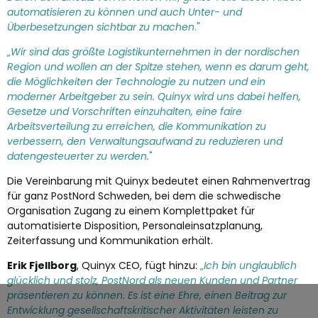
automatisieren zu können und auch Unter- und
Überbesetzungen sichtbar zu m
achen
."
„
Wir sind das größte Logistikunternehmen in der nordischen
Region und wollen an der Spitze stehen, wenn es darum geht,
die Möglichkeiten der Technologie zu nutzen und ein
moderner Arbeitgeber zu sein. Quinyx wird uns dabei helfen,
Gesetze und Vorschriften einzuhalten, eine faire
Arbeitsverteilung zu erreichen, die Kommunikation zu
verbessern, den Verwaltungsaufwand zu reduzieren und
datengesteuerter z
u werden.
"
Die Vereinbarung mit Quinyx bedeutet einen Rahmenvertrag
für ganz PostNord Schweden, bei dem die schwedische
Organisation Zugang zu einem Komplettpaket für
automatisierte Disposition, Personaleinsatzplanung,
Zeiterfassung und Kommunikation erhält.
Erik Fjellborg
, Quinyx CEO, fügt hinzu:
„
Ich bin unglaublich
glücklich und stolz, PostNord als neuen Kunden und Partner
präsentieren zu können. Es ist eine Ehre, einen Beitrag zur
Entwicklung gesellschaftskritischer Aktivitäten leisten zu