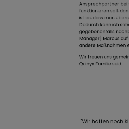
Ansprechpartner bei Q
funktionieren soll, dan
ist es, dass man über
Dadurch kann ich sehe
gegebenenfalls nachb
Manager] Marcus auf 
andere Maßnahmen ergr
Wir freuen uns gemein
Quinyx Familie seid.
t Excel erstellt haben. Diese
"Wir hatten noch kl