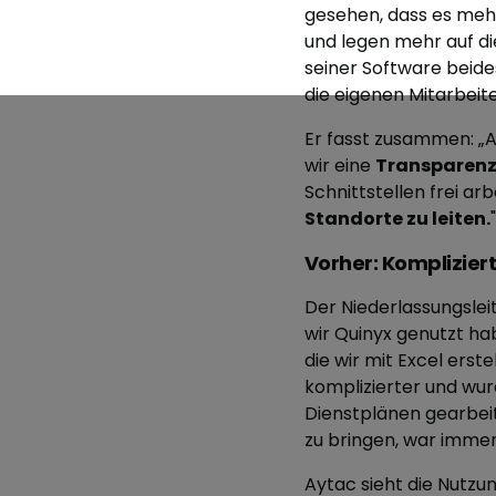
gesehen, dass es meh
und legen mehr auf die
seiner Software beide
die eigenen Mitarbeit
Er fasst zusammen: „A
wir eine
Transparen
Schnittstellen frei ar
Standorte zu leiten.
"
Vorher: Komplizier
Der Niederlassungsleite
wir Quinyx genutzt ha
die wir mit Excel ers
komplizierter und wur
Dienstplänen gearbeite
zu bringen, war immer
Aytac sieht die Nutzun