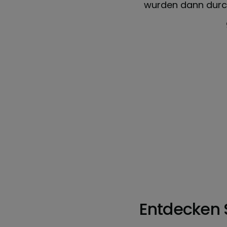
plizierter. Quinyx hat uns
wurden dann durch
u werden."
 Berlin
Entdecken 