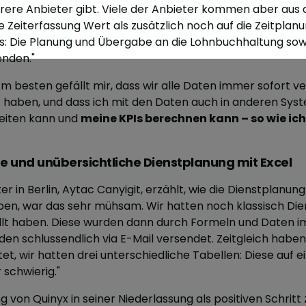
rere Anbieter gibt. Viele der Anbieter kommen aber au
 Zeiterfassung Wert als zusätzlich noch auf die Zeitplan
s: Die Planung und Übergabe an die Lohnbuchhaltung sow
enden.
"
m besten gefällt mir, dass wir alle Daten immer sofort v
z
haben, und dass ich mit den Daten auch in anderen Sys
beiten kann und
meine KPIs berechnen kann – so wie ich
te und unübersichtliche Dienstplanung mit Excel
r in Berlin, Aytac Canyigit, erzählt, wie die Dienstplanung
ben, war das sehr mühsam. Wir hatten noch klassisch Die
tellt haben. Diese wurden dann durch Formeln und Daten 
den schlussendlich via E-Mail versendet. Zeitgleich haben
t, wir hatten drei unterschiedliche Tabellen: Diese auf e
 schwierig."
g von Quinyx in seiner Niederlassung als positiven Schritt