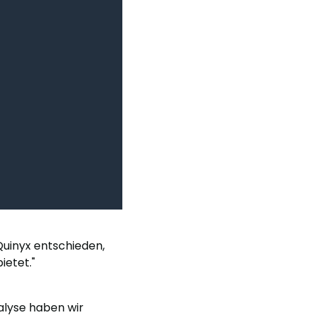
 Quinyx entschieden,
ietet."
alyse haben wir