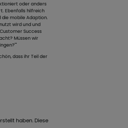
tioniert oder anders
. Ebenfalls hilfreich
 die mobile Adaption.
nutzt wird und und
m Customer Success
racht? Müssen wir
ingen?'"
ön, dass ihr Teil der
rstellt haben. Diese
"Wir hatten noch klassische 