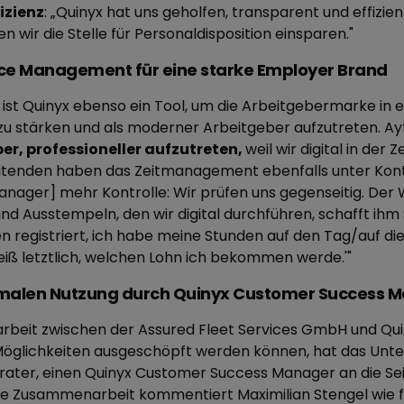
izienz
: „Quinyx hat uns geholfen, transparent und effizie
 wir die Stelle für Personaldisposition einsparen.
"
e Management für eine starke Employer Brand
st Quinyx ebenso ein Tool, um die Arbeitgebermarke in 
 stärken und als moderner Arbeitgeber aufzutreten. Ayt
er, professioneller aufzutreten,
weil wir digital in der 
eitenden haben das Zeitmanagement ebenfalls unter Kontro
anager] mehr Kontrolle: Wir prüfen uns gegenseitig. Der
d Ausstempeln, den wir digital durchführen, schafft ihm 
 registriert, ich habe meine Stunden auf den Tag/auf d
iß letztlich, welchen Lohn ich bekommen werde.'"
imalen Nutzung durch Quinyx Customer Success 
beit zwischen der Assured Fleet Services GmbH und Quin
 Möglichkeiten ausgeschöpft werden können, hat das Un
ater, einen Quinyx Customer Success Manager an die Seit
e Zusammenarbeit kommentiert Maximilian Stengel wie fo