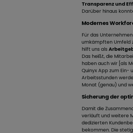
Transparenz und Eff
Darüber hinaus konnten
Modernes Workforc
Für das Unternehmen i
umkämpften Umfeld zu
hilft uns als
Arbeitgeb
Das heißt, die Mitarb
haben auch wir [als M
Quinyx App zum Ein- un
Arbeitsstunden werden
Monat (genau) und we
Sicherung der opt
Damit die Zusammenar
verläuft und weitere
dedizierten Kundenber
bekommen. Die stetig