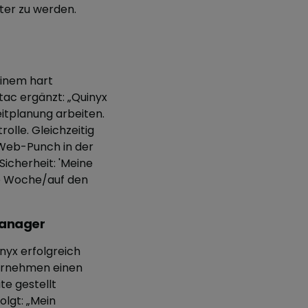
nter zu werden.
einem hart
ac ergänzt: „Quinyx
Zeitplanung arbeiten.
lle. Gleichzeitig
 Web-Punch in der
Sicherheit: 'Meine
ie Woche/auf den
Manager
yx erfolgreich
ternehmen einen
e gestellt
lgt: „Mein