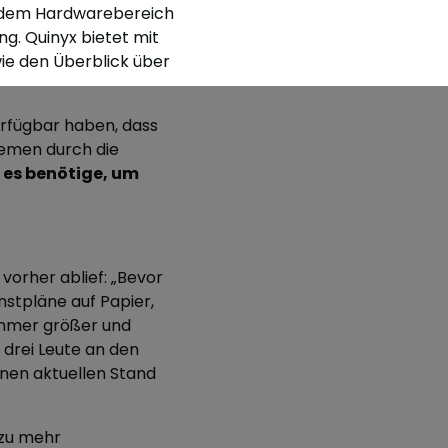
s dem Hardwarebereich
ung.
Quinyx bietet mit
ie den Überblick über
erfügbar haben, dass
temen durch die
 es benötige, um
 vorher ablief: „Bevor
nstpläne auf Papier,
immer größer und
 drei Leute an den
inen aktuellen Stand
 zu mehr