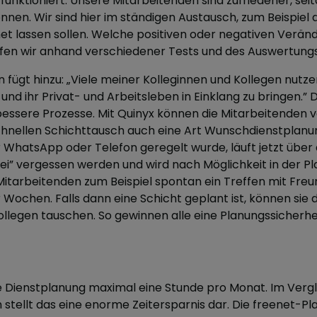
funktioniert. Unsere Mitarbeitenden sind zufriedener, sei
nnen. Wir sind hier im ständigen Austausch, zum Beispiel 
t lassen sollen. Welche positiven oder negativen Verän
üfen wir anhand verschiedener Tests und des Auswertungs
 fügt hinzu: „Viele meiner Kolleginnen und Kollegen nutze
nd ihr Privat- und Arbeitsleben in Einklang zu bringen.” 
 bessere Prozesse. Mit Quinyx können die Mitarbeitenden
hnellen Schichttausch auch eine Art Wunschdienstplan
r WhatsApp oder Telefon geregelt wurde, läuft jetzt über
i” vergessen werden und wird nach Möglichkeit in der Pl
Mitarbeitenden zum Beispiel spontan ein Treffen mit Fre
r Wochen. Falls dann eine Schicht geplant ist, können sie d
llegen tauschen. So gewinnen alle eine Planungssicherhei
ie Dienstplanung maximal
eine Stunde
pro Monat. Im Vergl
 stellt das eine enorme Zeitersparnis dar. Die freenet-P