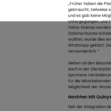
„Früher haben die Pl
gebraucht, teilweise 
und es gab keine Mög
untergegangen, und 
hatte. Ebenso wurden 
Datenschutzes schwie
wollten, wurde dies e
WhatsApp geklärt. Das
verwunderlich. ”
Neben all den Besonde
auch in der Dienstpla
spontane Veränderung
für die Mitarbeitenden
Möglichkeit der Wuns
Nachher: Mit Quinyx 
Seit der Integration d