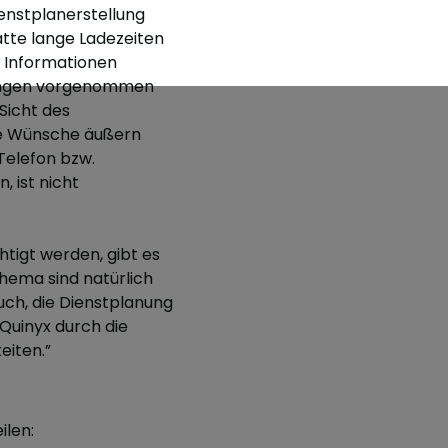
enstplanerstellung
atte lange Ladezeiten
e Informationen
sungen vorgenommen
Sicht des
re Wünsche äußern
Telefon bzw.
 ist nicht
htigt werden, gibt es
hema sind natürlich
ch, die Dienstplanung
 Quinyx durch die
eiten.”
ilen: