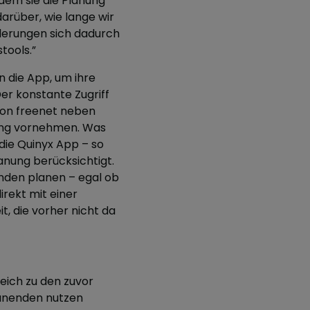
tdem sie die Planung
darüber, wie lange wir
derungen sich dadurch
tools.”
n die App, um ihre
Der konstante Zugriff
 von freenet neben
ung vornehmen. Was
 die Quinyx App – so
anung berücksichtigt.
unden planen – egal ob
irekt mit einer
t, die vorher nicht da
eich zu den zuvor
lanenden nutzen