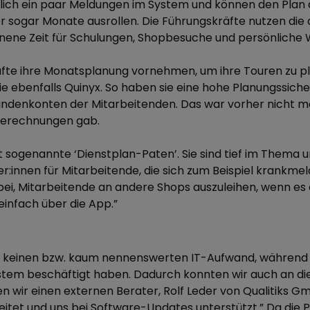
glich ein paar Meldungen im System und können den Plan 
sogar Monate ausrollen. Die Führungskräfte nutzen die 
ene Zeit für Schulungen, Shopbesuche und persönliche 
fte ihre Monatsplanung vornehmen, um ihre Touren zu pl
ie ebenfalls Quinyx. So haben sie eine hohe Planungssiche
undenkonten der Mitarbeitenden. Das war vorher nicht mö
berechnungen gab.
 sogenannte ‘Dienstplan-Paten’. Sie sind tief im Thema u
innen für Mitarbeitende, die sich zum Beispiel krankme
bei, Mitarbeitende an andere Shops auszuleihen, wenn es
einfach über die App.”
x keinen bzw. kaum nennenswerten IT-Aufwand, während s
tem beschäftigt haben. Dadurch konnten wir auch an die
en wir einen externen Berater, Rolf Leder von Qualitiks G
tet und uns bei Software-Updates unterstützt.” Da die P