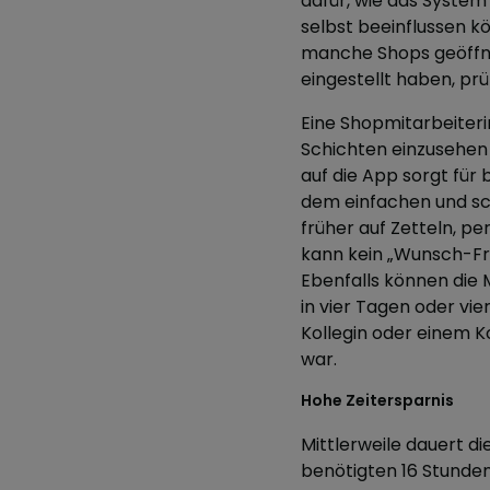
dafür, wie das System 
selbst beeinflussen kö
manche Shops geöffne
eingestellt haben, pr
Eine Shopmitarbeiterin
Schichten einzusehen u
auf die App sorgt für
dem einfachen und sc
früher auf Zetteln, pe
kann kein „Wunsch-Fre
Ebenfalls können die 
in vier Tagen oder vie
Kollegin oder einem Ko
war.
Hohe Zeitersparnis
Mittlerweile dauert d
benötigten 16 Stunden