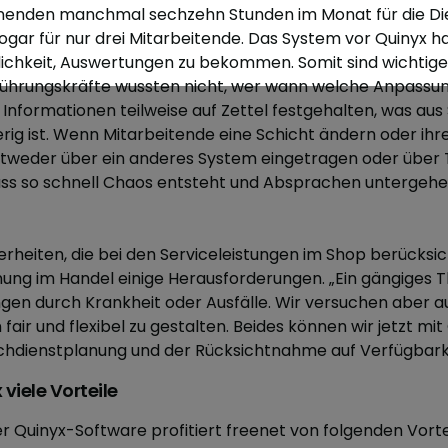
anenden manchmal sechzehn Stunden im Monat für die Di
sogar für nur drei Mitarbeitende. Das System vor Quinyx h
lichkeit, Auswertungen zu bekommen. Somit sind wichtig
Führungskräfte wussten nicht, wer wann welche Anpas
Informationen teilweise auf Zettel festgehalten, was aus 
rig ist. Wenn Mitarbeitende eine Schicht ändern oder ih
ntweder über ein anderes System eingetragen oder über 
s so schnell Chaos entsteht und Absprachen untergehen,
rheiten, die bei den Serviceleistungen im Shop berücksic
nung im Handel einige Herausforderungen. „Ein gängiges T
en durch Krankheit oder Ausfälle. Wir versuchen aber au
 fair und flexibel zu gestalten. Beides können wir jetzt mit
chdienstplanung und der Rücksichtnahme auf Verfügbark
viele Vorteile
er Quinyx-Software profitiert freenet von folgenden Vorte