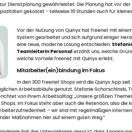
ur Dienstplanung gewährleistet. Die Planung hat vor der
pazitäten gekostet - teilweise 16 Stunden auch für kleine
Vor der Nutzung von Quinyx hat freenet mit eine
System gearbeitet und sich aufgrund einiger Her
eine neue, moderne Lösung entschieden.
Stefani
Teamleiterin Personal
erzählt uns, welche Grün
welche Vorteile freenet mit Quinyx erlebt.
Mitarbeiter(ein)bindung im Fokus
In den 300 freenet Shops wird die Quinyx App seit
äglichen Arbeitsabläufe genutzt. Stefanie Schorschinski, 
erichtet von ihrem Arbeitsalltag: „Unsere größten Themen
 Shops. Im Fokus steht aber auch die Retention, also die 
rbeiterzufriedenheit – wir sind mit regelmäßigen intern
nder Maßnahmen hier auf einem guten Weg.”
Pandemie hat das Unternehmen gespürt, dass Anpassu