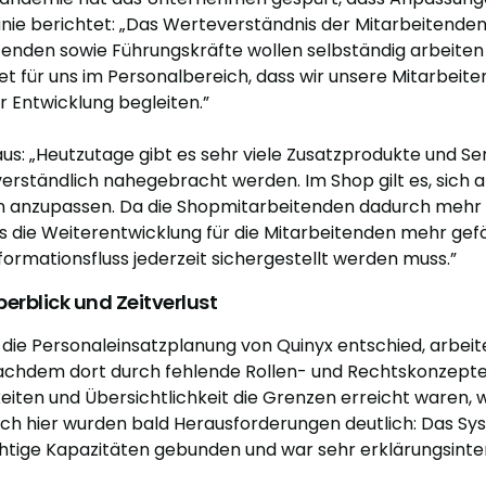
ie berichtet: „Das Werteverständnis der Mitarbeitenden 
nden sowie Führungskräfte wollen selbständig arbeiten un
et für uns im Personalbereich, dass wir unsere Mitarbeite
r Entwicklung begleiten.”
aus: „Heutzutage gibt es sehr viele Zusatzprodukte und Ser
ständlich nahegebracht werden. Im Shop gilt es, sich a
anzupassen. Da die Shopmitarbeitenden dadurch mehr 
ass die Weiterentwicklung für die Mitarbeitenden mehr ge
formationsfluss jederzeit sichergestellt werden muss.”
berblick und Zeitverlust
r die Personaleinsatzplanung von Quinyx entschied, arbe
Nachdem dort durch fehlende Rollen- und Rechtskonzepte
ten und Übersichtlichkeit die Grenzen erreicht waren, w
ch hier wurden bald Herausforderungen deutlich: Das Sy
wichtige Kapazitäten gebunden und war sehr erklärungsinte