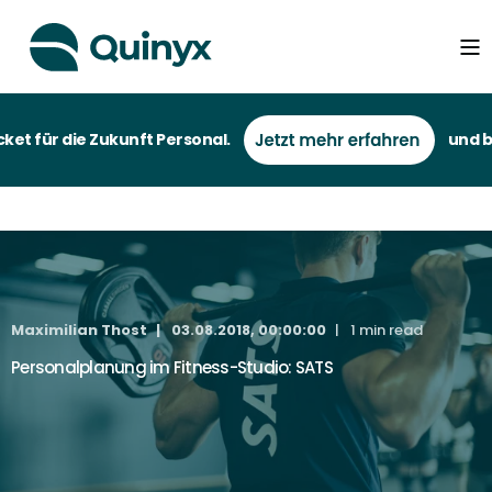
t für die Zukunft Personal.
und bei 
Maximilian Thost
03.08.2018, 00:00:00
1 min read
Personalplanung im Fitness-Studio: SATS