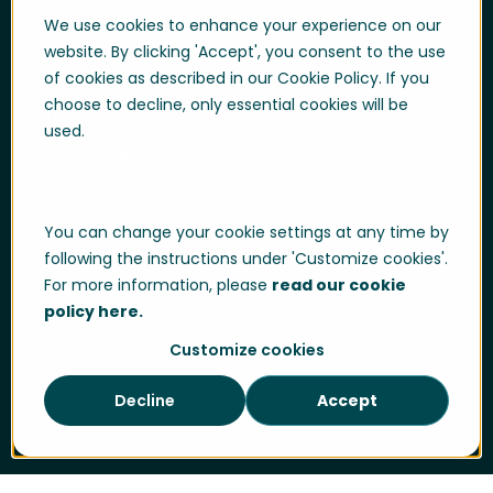
Einloggen
We use cookies to enhance your experience on our
Support Portal
website. By clicking 'Accept', you consent to the use
of cookies as described in our Cookie Policy. If you
Whistle blowing
choose to decline, only essential cookies will be
Trust Center
used.
Compliance & Policies
Developer portal
You can change your cookie settings at any time by
following the instructions under 'Customize cookies'.
For more information, please
read our cookie
Data Privacy
Cookie Policy
Impressum
policy here.
Sitemap
Customize cookies
Decline
Accept