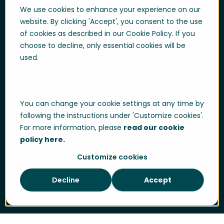
Einloggen
We use cookies to enhance your experience on our
Support Portal
website. By clicking 'Accept', you consent to the use
of cookies as described in our Cookie Policy. If you
Whistle blowing
choose to decline, only essential cookies will be
Trust Center
used.
Compliance & Policies
Developer portal
You can change your cookie settings at any time by
following the instructions under 'Customize cookies'.
For more information, please
read our cookie
policy here.
Data Privacy
Cookie Policy
Impressum
Sitemap
Customize cookies
Decline
Accept