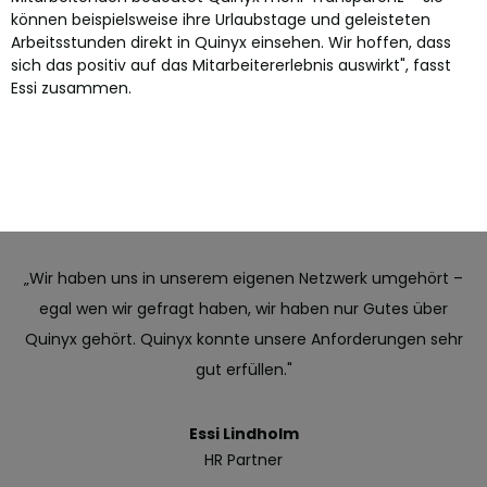
können beispielsweise ihre Urlaubstage und geleisteten
Arbeitsstunden direkt in Quinyx einsehen. Wir hoffen, dass
sich das positiv auf das Mitarbeitererlebnis auswirkt", fasst
Essi zusammen.
„Wir haben uns in unserem eigenen Netzwerk umgehört –
egal wen wir gefragt haben, wir haben nur Gutes über
Quinyx gehört. Quinyx konnte unsere Anforderungen sehr
gut erfüllen."
Essi Lindholm
HR Partner