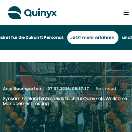
t für die Zukunft Personal.
und bei 
Anja Baumgarten
07.07.2026, 09:37:37
3 min read
Synsam Finnland entscheidet sich für Quinyx als Workforce
Management Lösung